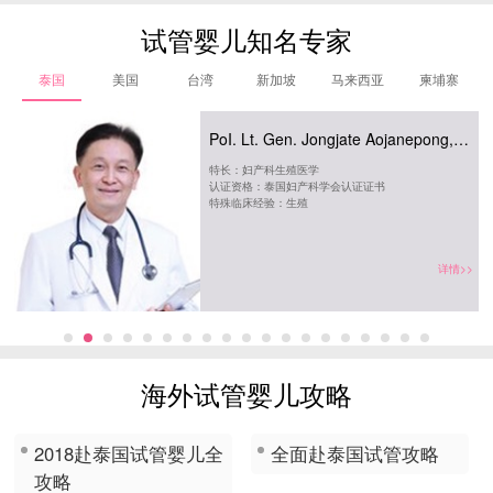
试管婴儿知名专家
泰国
美国
台湾
新加坡
马来西亚
柬埔寨
PoI. Lt. Gen. Jongjate Aojanepong,
MD 院长钟杰
学
特长：妇产科生殖医学
认证资格：泰国妇产科学会认证证书
特殊临床经验：生殖
>>
详情>>
学
究
海外试管婴儿攻略
2018赴泰国试管婴儿全
全面赴泰国试管攻略
攻略