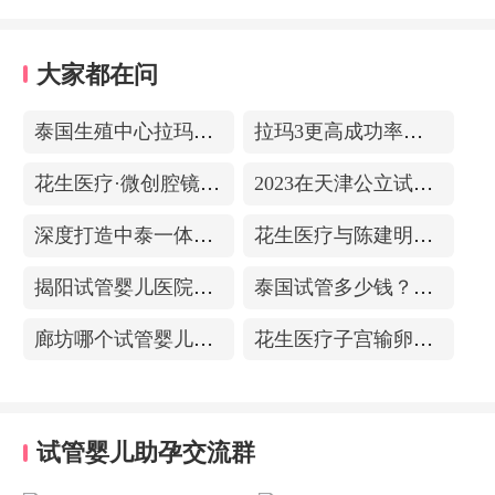
大家都在问
泰国生殖中心拉玛3-更高成功率的保障-治愈系的医院环境
拉玛3更高成功率的保障——泰国超强实验室
花生医疗·微创腔镜中心
2023在天津公立试管医院排名，附带费用明细
深度打造中泰一体化医疗体系！花生医疗中国专家团赴泰考察交流
花生医疗与陈建明教授达成战略合作，共促精准保胎事业发展
揭阳试管婴儿医院排名，附带试管成功率
泰国试管多少钱？收费包含什么项目？不成功能退款？
廊坊哪个试管婴儿医院可以包成功？内附试管费用!
花生医疗子宫输卵管造影中心
试管婴儿助孕交流群