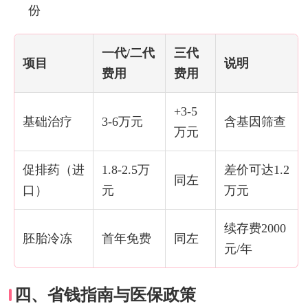
份
一代/二代
三代
项目
说明
费用
费用
+3-5
基础治疗
3-6万元
含基因筛查
万元
促排药（进
1.8-2.5万
差价可达1.2
同左
口）
元
万元
续存费2000
胚胎冷冻
首年免费
同左
元/年
四、省钱指南与医保政策