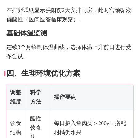
在排卵试纸显示强阳前2天安排同房，此时宫颈黏液
偏酸性（医问医答临床观察）。
基础体温监测
连续3个月绘制体温曲线，选择体温上升前日进行受
孕尝试。
四、生理环境优化方案
调整
科学
操作要点
维度
方法
酸性
饮食
每日摄入鱼肉类＞200g，搭配
饮食
结构
柑橘类水果
法