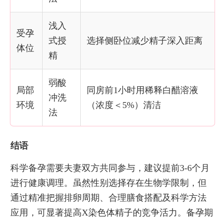
浅入
受孕
式授
选择侧卧位减少精子深入距离
体位
精
弱酸
局部
同房前1小时用稀释白醋溶液
冲洗
环境
（浓度＜5%）清洁
法
结语
科学备孕需要夫妻双方共同参与，建议提前3-6个月
进行健康调理。虽然性别选择存在生物学限制，但
通过精准把握排卵周期、合理膳食搭配及科学方法
应用，可显著提高X染色体精子的竞争活力。备孕期