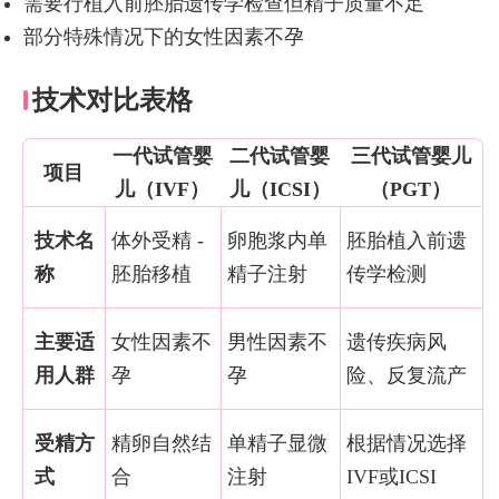
需要行植入前胚胎遗传学检查但精子质量不足
部分特殊情况下的女性因素不孕
技术对比表格
一代试管婴
二代试管婴
三代试管婴儿
项目
儿（IVF）
儿（ICSI）
（PGT）
技术名
体外受精 -
卵胞浆内单
胚胎植入前遗
称
胚胎移植
精子注射
传学检测
主要适
女性因素不
男性因素不
遗传疾病风
用人群
孕
孕
险、反复流产
受精方
精卵自然结
单精子显微
根据情况选择
式
合
注射
IVF或ICSI