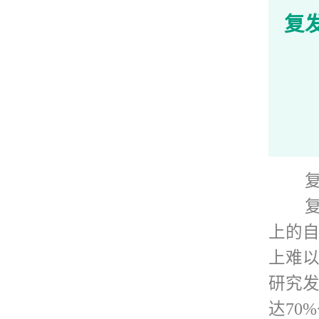
息肉
复
其中
复发
系统
发性
查就
上的自
上难
黄体
研究
素抵
达70