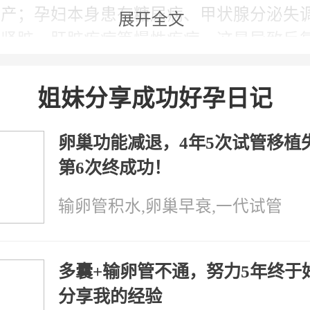
3）B超，宫腔镜，或者 子宫输卵管造影
流产；孕妇本身患有糖尿病、甲状腺分泌失
展开全文
生殖器官解剖异常。
、肾脏、肝脏疾病等慢性疾病，这是导致反
4）感染因素。如TORCH包括弓形虫，
主要因素；此外，准妈妈子宫存在发育不良
IV病毒，梅毒螺旋体，风疹病毒，巨细胞
等病变也会提升流产风险；当然，还包括精
姐妹分享成功好孕日记
疱疹病毒。
经免疫及内分泌发生紊乱，从而导致的流产
5）空腹胰岛素，血糖，排除潜在糖尿病
卵巢功能减退，4年5次试管移植
女性反复性流产可能是男人惹的祸
第6次终成功！
6）甲状腺功能， 甲状腺自身抗体 ，排
当然，专家表示，流产不仅仅是女人的
输卵管积水,卵巢早衰,一代试管
。
情况下的反复性流产也可能是男人惹的祸。
7）生殖内分泌激素的测定，排除内分泌
首先，男性精子质量不仅会对受孕能力
还会影响到受精卵及宝宝的质量。精子质量
多囊+输卵管不通，努力5年终于
8）各种自身抗体的存在与否。
先比较不易孕育，临床上会出现男性不育的
分享我的经验