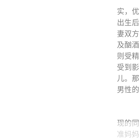
升，经
康地
实，
进行皮
高，
出生
程治疗
腺抗
妻双
体，
内膜抗
及酗
后，再
疫系
则受
受到
前治
儿。
需要
男性
史和
等。
现的
准妈