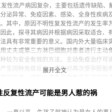
则的患者尤其要注意相关内分泌异常的筛查
复发性流产病因复杂，主要包括遗传缺陷、
5、易栓症
内分泌异常、免疫因素、感染、全身性疾病
是指一类可增加血栓栓塞性疾病风险的
。其中，原因不明性复发性流产的发生率为
妊娠期间血液系统出现的特殊改变，导致高
。因此，探寻其病因并根据病因采取适合、
导致血栓形成的可能性增加，出现在胎盘微
方法具有非常重要的意义。国内外大量临床
可能导致胚胎停育、妊娠期高血压疾病、胎
采用丈夫或第三方淋巴细胞对患者进行主动
胎儿生长受限等情况。易栓症主要分为遗传
一种较为安全有效的方法。主动免疫治疗可
两大类。其中最常见就是抗磷脂抗体综合征
体产生同种免疫反应，产生对再次受孕胚胎
展开全文
6、免疫因素
作用的抗体，使胎儿避免母体免疫系统的攻
人体免疫系统就像是自身的防御系统，
续，其成功率可达85%～90%。
性反复性流产可能是男人惹的祸
略物，免疫系统会自动清除，而胚胎有一半
免疫治疗前，务必确定男方未患血行传染病(
亲，会受到免疫系统的排斥，但是在正常的
IV感染等)，抽取丈夫或第三方外周抗凝血5
，存在免疫耐受的机制，可以使胚胎在母亲