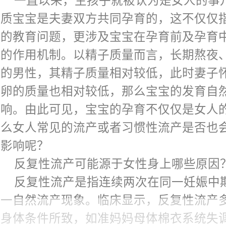
一直以来，生孩子就被认为是女人的事
淋巴细胞分离液分离出淋巴细胞2毫升后，
成长。如果免疫系统亢进，排斥外来物质能
优质宝宝是夫妻双方共同孕育的，这不仅仅
下注射，每次间隔3～4周(避开月经期)，
会导致胚胎受到排斥，导致自然流产的情况
后的教育问题，更涉及宝宝在孕育前及孕育
3次。妊娠前3次为1个疗程，疗程结束后
体、抗核抗体、抗精子抗体、抗卵巢抗体、
方的作用机制。以精子质量而言，长期熬夜
抗体转阳后鼓励患者半年内尽快怀孕。确定
体、NK细胞、B细胞等异常升高都意味着
酒的男性，其精子质量相对较低，此时妻子
进行2～3次主动免疫治疗，以巩固疗效。
统亢进的可能。
精卵的质量也相对较低，那么宝宝的发育自
淋巴细胞免疫治疗目前已在全球被广泛应用
如何应对复发性流产？
影响。由此可见，宝宝的孕育不仅仅是女人
疗原因不明的复发性流产比较安全有效的方
准妈妈在再次备孕前，一定要引起高度
那么女人常见的流产或者习惯性流产是否也
做个全面的检查。具体包括：
的影响呢？
1）全面了解个人病史，家族高血压，糖
反复性流产可能源于女性身上哪些原因
遗传病史，以往妊娠生育史，个人的身高体
反复性流产是指连续两次在同一妊娠中
同一自然流产现象。临床显示，反复性流产
2）夫妻外周血染色体检查，排除遗传因
妈身体条件所致，如准妈妈母体棉衣系统失