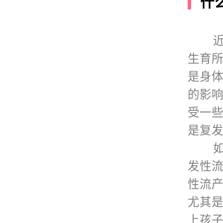
什
好孕日
关于好
生育
是身
的影
受一
是复
发性
性流
尤其
上孩