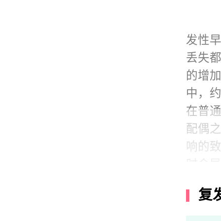
发性早
丢失
的增
中，约
在普通
配偶
响的
时会
复
失，