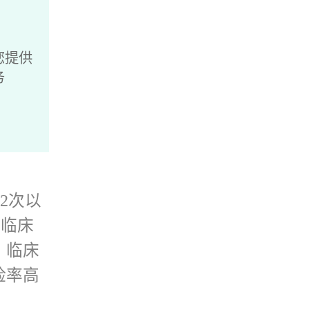
全等。
也是与
您提供
务
殖泌尿
排除复
泌物检
2次以
是临床
要包括
。临床
、胰岛
险率高
、月经