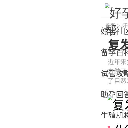
首页
好
好孕社
复
备孕百
近年来
去做了
试管攻
了自然
助孕回
生殖机