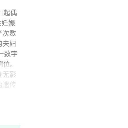
引起偶
性妊娠
产次数
的夫妇
一数字
倒位。
身无影
胎遗传
娠丢
宫内膜