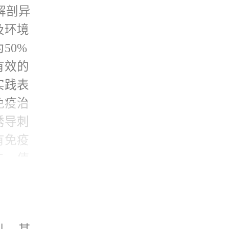
。
解剖异
及环境
疾病，
50%
凝状
有效的
小血管
实践表
盘早
免疫治
性和获
诱导刺
。
有免疫
击，使
对于外
是来源
如肝
免疫系
0毫
体内健