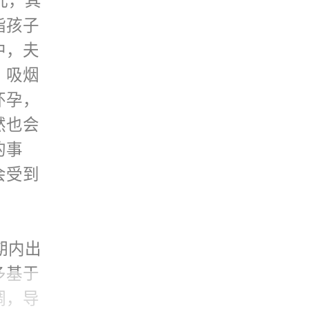
儿，其
给女方
力提
指孩子
每个疗
。甲状
中，夫
，复查抗
抗子宫
、吸烟
妊娠
身体免
怀孕，
然也会
，是目
的事
法。
重视，
会受到
尿病
？
重血型
期内出
多基于
素。
调，导