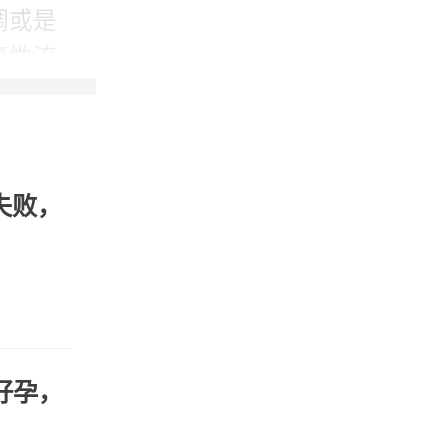
 排除
调或是
复性流
乙肝病
、子宫
病毒，
神压力
。
倾
失败，
除甲功
原因，
疾
造成影
低的男
好孕，
现象。