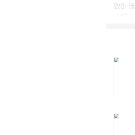
致的
女方
心脏
产的
毒，H
肌瘤
单纯
下神
向。
异常
某些
病。
响，
性首