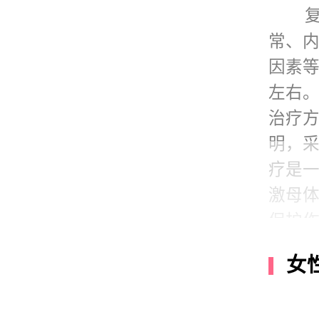
不规
常、
因素等
由于
左右
态，
治疗
内，
明，
剥、
疗是
得性
激母
保护
妊娠继
女
来侵
于父
炎、H
统中