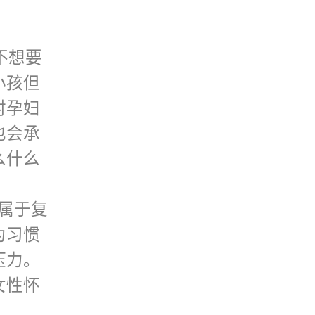
不想要
小孩但
对孕妇
也会承
么什么
就属于复
为习惯
压力。
女性怀