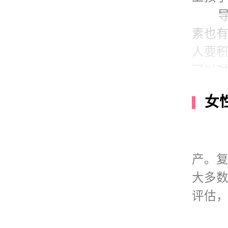
素也
人要
可以
象。
女
不仅
产。
大多
评估