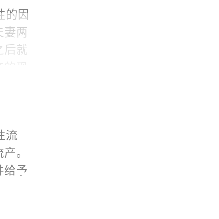
性的因
夫妻两
之后就
产的现
治疗，
。
性流
流产。
并给予