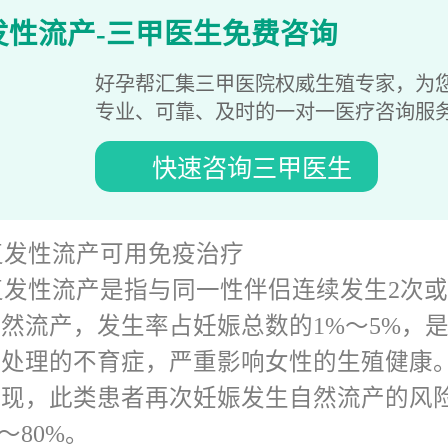
、粘膜下子宫肌瘤、宫腔粘连、宫颈机能不
发性流产-三甲医生免费咨询
纵膈子宫是生育结局最差的子宫异常，同时
好孕帮汇集三甲医院权威生殖专家，为
性流产相关的最常见子宫异常。
专业、可靠、及时的一对一医疗咨询服
3、感染因素
快速咨询三甲医生
妊娠期间，无论是全身性的感染或是生
局部感染，都可能导致妊娠丢失的结局。在
流产的病因时，生殖道衣原体、支原体、分
复发性流产可用免疫治疗
显得十分必要。
复发性流产是指与同一性伴侣连续发生2次或
4、内分泌因素
然流产，发生率占妊娠总数的1%～5%，
常见与复发性流产相关的内分泌异常主
以处理的不育症，严重影响女性的生殖健康
功能不足、甲状腺功能异常、高泌乳素血症
发现，此类患者再次妊娠发生自然流产的风
抗、高雄激素血症等。对于过度肥胖、消瘦
%～80%。