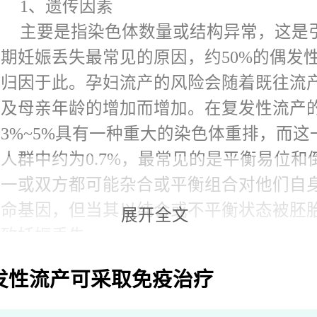
1、遗传因素
主要是指染色体数量或结构异常，这是
期妊娠丢失最常见的原因，约50%的偶发
都归因于此。孕妇流产的风险会随着既往流
加及母亲年龄的增加而增加。在复发性流产
3%~5%具有一种重大的染色体重排，而这
人群中约为0.7%，最常见的是平衡易位和
之一或双方都可能杂合或平衡组合对他们自
致命基因，但当其以纯合或不平衡状态被胚
展开全文
导致妊娠丢失。
2、解剖因素
发性流产可采取免疫治疗
子宫解剖异常可以导致约15%~20%的妊
常见的子宫解剖异常主要包括纵膈子宫、子