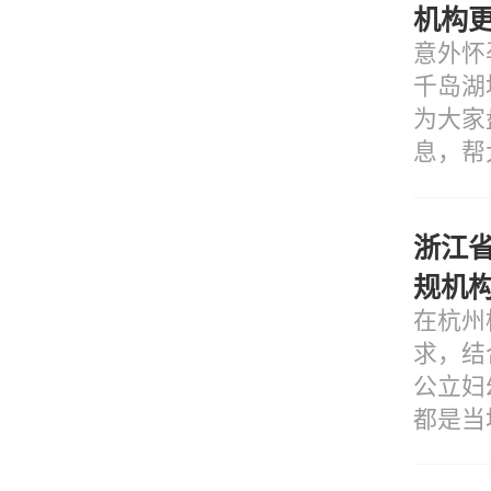
机构
意外怀
千岛湖
为大家
息，帮
浙江
规机
在杭州
求，结
公立妇
都是当
务。