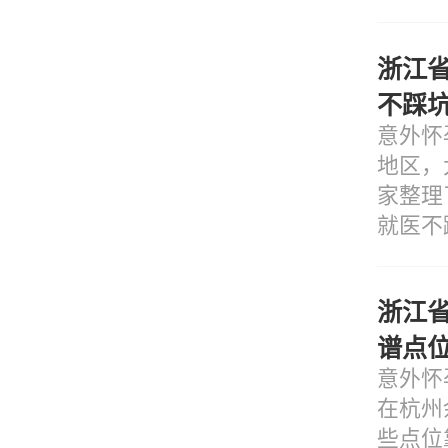
浙江
不踩
意外怀
地区，
家整理
就医不
浙江
谱点
意外怀
在杭州
些点位