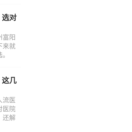
，选对
州富阳
下来就
选。
？这几
人流医
对医院
，还解