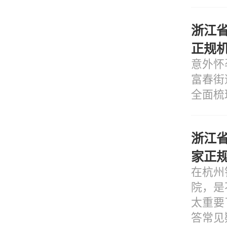
浙江
正规
意外怀
富春街
全面梳
浙江
家正
在杭州
院，是
太重要
答常见