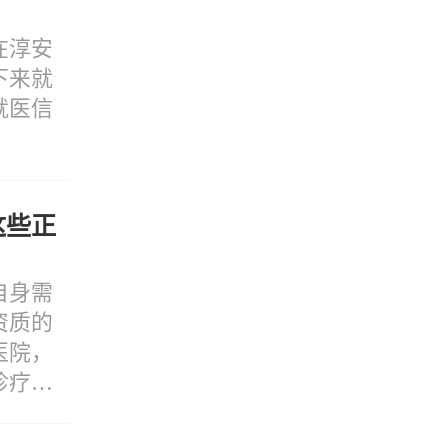
在淳安
下来就
就医信
这些正
自身需
资质的
医院，
诊疗服