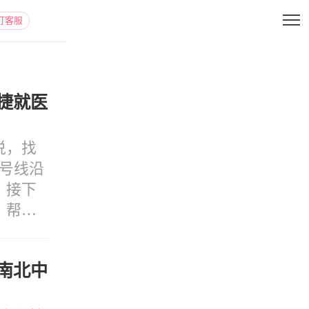
打客服
捷就医
说，找
号线沿
？接下
，帮大
南北中