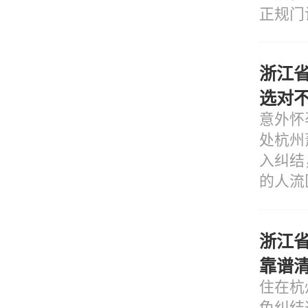
正规门
浙江
选对
意外怀
处杭州
入纠结
的人流
开选择
浙江
靠谱
住在杭
免纠结