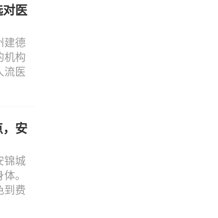
选对医
州建德
的机构
人流医
点，安
安锦城
身体。
色到费