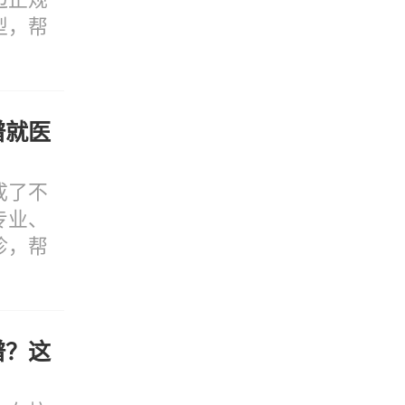
型，帮
谱就医
成了不
专业、
诊，帮
谱？这