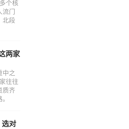
多个核
人流门
、北段
这两家
重中之
家往往
资质齐
路。
，选对