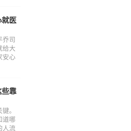
心就医
平乔司
就给大
家安心
这些靠
关键。
知道哪
的人流