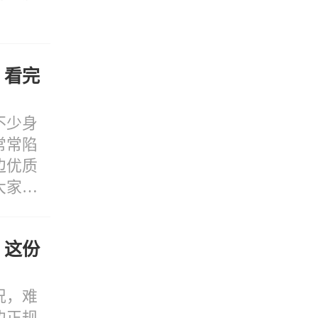
？看完
不少身
常常陷
边优质
大家避
？这份
况，难
边正规