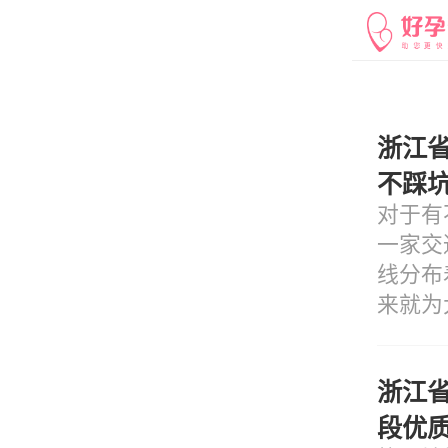
浙江
不踩
对于有
一家交
线分布
来就为
家便捷
浙江
段优