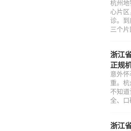
杭州地
心片区
诊。到
三个片
浙江
正规
意外怀
重。杭
不知道
全、口
浙江