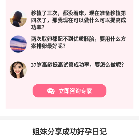
四次了，那我现在可以做什么可以提高成
卵障碍性不孕，中医辨证属血瘀型。症见婚久不孕，无
脾补虚益气之功。主治：适用于脾虚之排卵功能障碍性
功率？
排卵，月经多延后，或周期正常，经来腹痛，甚或成进
不孕症。
行性加剧，经量多少不一，经色紫黯，有血块，块下痛
两次取卵都配不到优质胚胎，要用什么方
(2)枸杞羊肾粥
案排卵最好呢？
减，或时经行不畅、淋漓难净，或经间出血，或肛门坠
制法：将羊肾洗净，剁成末，枸杞子洗净，全
胀不适，性交痛，舌质紫黯或舌边有瘀点，苔薄白，脉
部放入砂锅内，熬粥，待肉熟、米烂时即成。服法：食
弦或弦细涩。
37岁高龄提高试管成功率，要怎么做呢？
肉喝粥。每天2次，早晚空腹温服。功效：粥温补肾
通过以上文章内容的详细介绍，相信您对女性
阳，和中健脾。主治：适用于肾阳虚之排卵功能障碍性
不排卵怎么治疗比较好的问题有了解答，由于每个人病
不孕症。配合顺卵汤使用更好。
情不同，病因不同，建议您到正规专业医院给予对症治
发现不排卵怎么办较好?以上文章所述，希望
移植两次失败，第二次是怀上一个多月没
疗，祝您早日实现做妈妈的愿望。
对您有所帮助，女性出现卵泡正常而不排卵可由多种原
有胚胎心然后流掉，医生我要怎么办？
因所形成，这个时候应该及时到正规专业的医院检查确
立即咨询专家
诊，并且在医生指导下对症治疗。
卵巢早衰，试管能成功吗
姐妹分享成功好孕日记