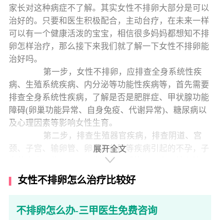
议您尽快选择专业正规医院检查治疗。
家长对这种病症不了解。其实女性不排卵大部分是可以
治好的。只要和医生积极配合，主动台疗，在未来一样
可以有一个健康活泼的宝宝，相信很多妈妈都想知不排
卵怎样治疗，那么接下来我们就了解一下女性不排卵能
治好吗。
第一步，女性不排卵，应排查全身系统性疾
病、生殖系统疾病、内分泌等功能性疾病等，首先需要
排查全身系统性疾病，了解是否是肥胖症、甲状腺功能
障碍(卵巢功能异常、自身兔疫、代谢异常)、糖尿病以
及心理因素等影响女性生育。
第二步，排查生殖器官疾病，排查阴道、宫
颈、子宫、输卵管、卵巢及盆腔等疾病引起的不孕，子
展开全文
宫的大小、位置是否正常，有无感染，子宫、输卵管、
卵巢有无肿块、压痛，附件的活动度，输卵管通畅与
女性不排卵怎么治疗比较好
否，以及子宫输卵管、阴道发育是否正常，有无畸形
等。
不排卵怎么办-三甲医生免费咨询
第三步，排查内分泌等功能性疾病，了解排卵