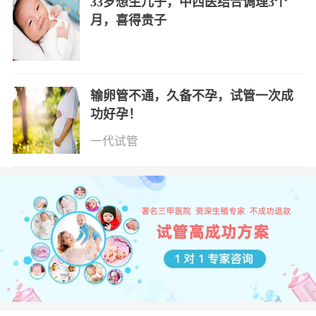
33岁想生儿子，中西医结合调理3个
月，喜得贵子
输卵管不通，久备不孕，试管一次成
功好孕！
一代试管