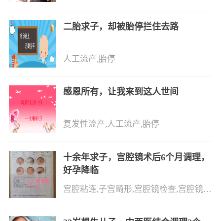
二胎求子，却被胎停拦住去路
人工流产,胎停
感恩所有，让我来到这人世间
复发性流产,人工流产,胎停
十余年求子，宫腔镜术后6个月调理，
好孕降临
宫腔粘连,子宫畸形,宫腔镜检查,宫腔镜手术