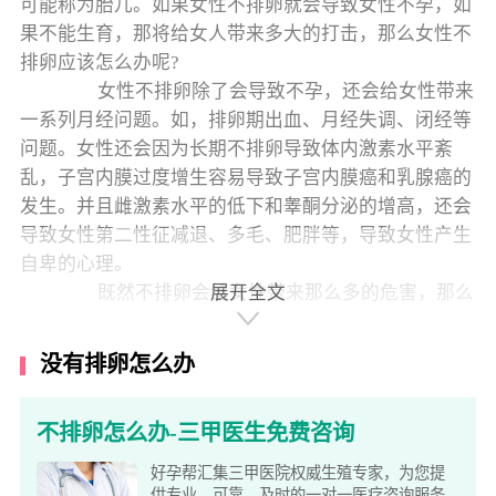
可能称为胎儿。如果女性不排卵就会导致女性不孕，如
延长或者是女性周期分泌物异常的话就很有可能会导致
果不能生育，那将给女人带来多大的打击，那么女性不
不排卵的症状出现。
排卵应该怎么办呢?
不排卵怎么办?以上内容的个体介绍，希望对
女性不排卵除了会导致不孕，还会给女性带来
您有所帮助，在此提醒女性朋友，平时要注意是否有不
一系列月经问题。如，排卵期出血、月经失调、闭经等
排卵的征象出现，如排卵期白带异常、排卵期出血、月
问题。女性还会因为长期不排卵导致体内激素水平紊
经失调、性欲改变等。一旦确诊为不排卵一定要尽早就
乱，子宫内膜过度增生容易导致子宫内膜癌和乳腺癌的
医治疗。
发生。并且雌激素水平的低下和睾酮分泌的增高，还会
导致女性第二性征减退、多毛、肥胖等，导致女性产生
自卑的心理。
既然不排卵会给女性带来那么多的危害，那么
展开全文
女性如果不排卵应该怎么办?
女性一旦发现不排卵，应先排查是否患有全身
没有排卵怎么办
系统疾病，如甲状腺功能障碍、糖尿病或者心理因素导
致女性内分泌紊乱。对于肥胖的女性要注意控制体重，
不排卵怎么办-三甲医生免费咨询
过分肥胖会导致女性内分泌失调，导致不排卵的情况发
生。
好孕帮汇集三甲医院权威生殖专家，为您提
其次，要检查是否有生殖器官疾病，排查阴
供专业、可靠、及时的一对一医疗咨询服务