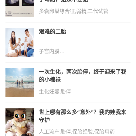
多囊卵巢综合征,弱精,二代试管
艰难的二胎
子宫内膜薄,子宫后位,二胎备孕,高龄,自营
一次生化，两次胎停，终于迎来了我
的小棉袄
生化妊娠,胎停
世上哪有那么多“意外”？我的娃我来
守护
人工流产,胎停,保胎经验,保胎用药