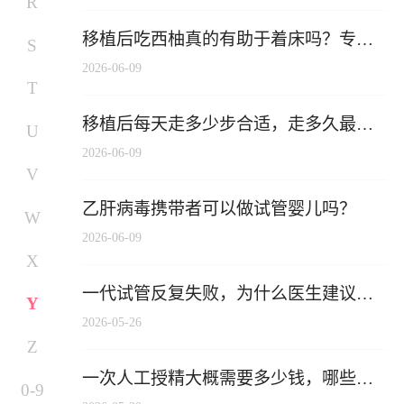
R
移植后吃西柚真的有助于着床吗？专家
S
解答
2026-06-09
T
移植后每天走多少步合适，走多久最有
U
利于胚胎着床？
2026-06-09
V
乙肝病毒携带者可以做试管婴儿吗？
W
2026-06-09
X
一代试管反复失败，为什么医生建议换
Y
二代？两者区别到底在哪里？
2026-05-26
Z
一次人工授精大概需要多少钱，哪些因
0-9
素会影响费用？