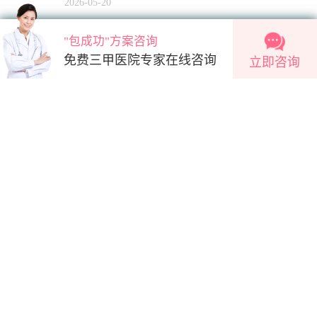
2026-05-20
"包成功"方案咨询
"包成功"方案咨询
2条新消息
医院促排卵治疗的完整详细流程具体是
免费三甲医院专家在线咨询
免费三甲医院专家在线咨询
立即咨询
怎样的
2026-05-18
立即咨询
有哪些实用方法能够有效提高一代试管
婴儿的成功率？
2026-05-12
医院
医生
城市
一代试管婴儿适合女性输卵管问题导致
的不孕情况吗
北京
天津
石家庄
上海
济南
2026-05-11
问题大全
一代试管婴儿的费用真的比二代试管婴
按字母浏览问题
儿要便宜吗？
A
B
C
D
E
F
G
H
I
J
K
L
M
2026-05-11
影响高龄试管婴儿成功的关键因素有哪