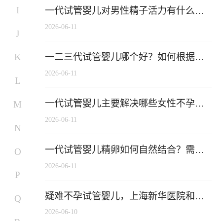
I
一代试管婴儿对男性精子活力有什么具
体要求？
2026-06-11
J
一二三代试管婴儿哪个好？如何根据不
K
孕原因选择？
2026-06-11
L
一代试管婴儿主要解决哪些女性不孕问
M
题？
2026-06-11
N
一代试管婴儿精卵如何自然结合？需要
O
人工干预吗？
2026-06-11
P
疑难不孕试管婴儿，上海新华医院和长
Q
沙江湾妇产医院哪家更值得推荐？
2026-06-10