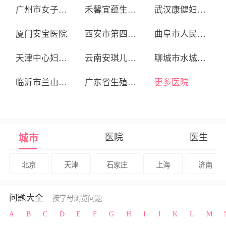
广州市女子医院
禾馨宜蕴生殖中心
武汉康健妇婴医院
厦门安宝医院
西安市第四医院生殖医学中心
曲阜市人民医院
天津中心妇产医院
云南安琪儿妇产医院
聊城市水城妇产医院
临沂市兰山区蓝湾医院
广东省生殖医院
更多医院
医院
医生
城市
北京
天津
石家庄
上海
济南
问题大全
按字母浏览问题
A
B
C
D
E
F
G
H
I
J
K
L
M