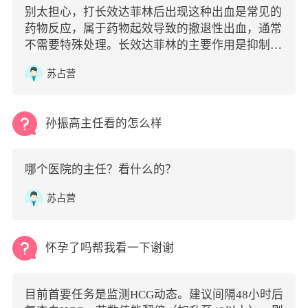
别太担心，打长效达菲林后出现这种出血是常见的
药物反应，属于药物起效导致的撤退性出血，通常
不需要特殊处理。长效达菲林的主要作用是抑制排
卵、降低体内雌激素水平，让卵巢和子宫内膜得到
苏占营
休息。在注射后的1-2周内，随着体内激素水平的
快速下降，子宫内膜会失去支撑而发生脱落，从而
引起类似月经的出血。
孙振高主任看的怎么样
哪个医院的主任？看什么的？
苏占营
怀孕了吗帮我看一下谢谢
目前首要任务是监测HCG动态。建议间隔48小时后