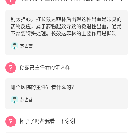
别太担心，打长效达菲林后出现这种出血是常见的
药物反应，属于药物起效导致的撤退性出血，通常
不需要特殊处理。长效达菲林的主要作用是抑制排
卵、降低体内雌激素水平，让卵巢和子宫内膜得到
苏占营
休息。在注射后的1-2周内，随着体内激素水平的
快速下降，子宫内膜会失去支撑而发生脱落，从而
引起类似月经的出血。
孙振高主任看的怎么样
哪个医院的主任？看什么的？
苏占营
怀孕了吗帮我看一下谢谢