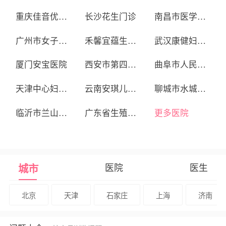
重庆佳音优查综合门诊部
长沙花生门诊
南昌市医学科学研究所附属医院
广州市女子医院
禾馨宜蕴生殖中心
武汉康健妇婴医院
厦门安宝医院
西安市第四医院生殖医学中心
曲阜市人民医院
天津中心妇产医院
云南安琪儿妇产医院
聊城市水城妇产医院
临沂市兰山区蓝湾医院
广东省生殖医院
更多医院
医院
医生
城市
北京
天津
石家庄
上海
济南