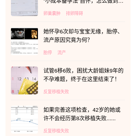
“小成本备孕法”自怀，怎么做到
的？
卵巢囊肿
排卵障碍
她怀孕6次却与宝宝无缘，胎停、
流产原因究竟为何？
胎停
流产
试管6移6败，困扰大龄姐妹9年的
不孕难题，终于在这里结束了！
反复移植失败
如果完善这项检查，42岁的她或
许不会经历第8次移植失败......
反复移植失败