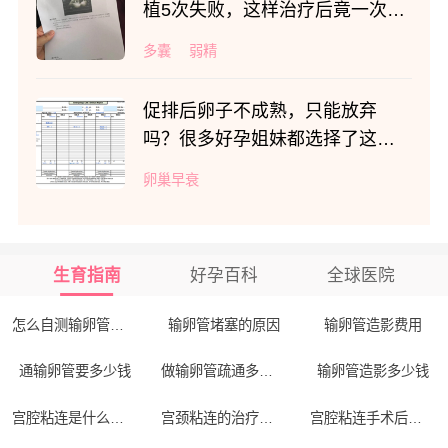
植5次失败，这样治疗后竟一次获
得好孕！
多囊
弱精
促排后卵子不成熟，只能放弃
吗？很多好孕姐妹都选择了这项
技术
卵巢早衰
生育指南
好孕百科
全球医院
怎么自测输卵管通不通
输卵管堵塞的原因
输卵管造影费用
通输卵管要多少钱
做输卵管疏通多少钱
输卵管造影多少钱
宫腔粘连是什么原因引起的
宫颈粘连的治疗方法
宫腔粘连手术后注意事项