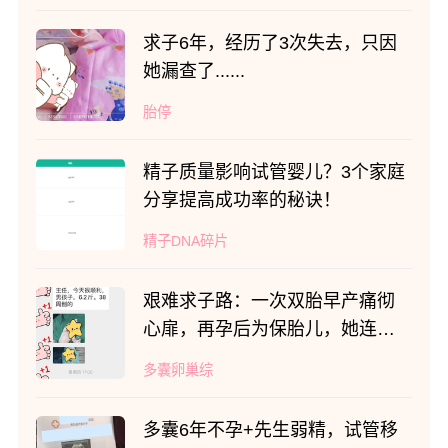
求子6年，经历了3次失去，只因
她漏查了......
胎停
精子质量影响试管婴儿？3个家庭
分享提高成功率的秘诀！
精子DNA碎片
艰难求子路：一次双胎早产痛彻
心扉，再孕后为保胎儿，她连续
卧床240多天
多囊卵巢综
多囊6年不孕+先生弱精，试管移