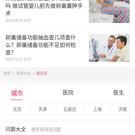
吗 做试管婴儿前先做卵巢囊肿手
术
2020-04-21 19:07
卵巢储备功能抽血查几项查什
么？卵巢储备功能不足如何检
查？
2019-11-27 10:35
首页
标签大全
腹腔镜
医院
医生
城市
北京
天津
石家庄
上海
济南
问题大全
按字母浏览问题