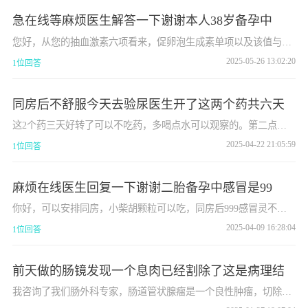
急在线等麻烦医生解答一下谢谢本人38岁备孕中
您好，从您的抽血激素六项看来，促卵泡生成素单项以及该值与促
黄体生成素比值分析，结合您的AMH值，您目前的卵巢储备功能不
2025-05-26 13:02:20
1位回答
太好，自然怀孕可能性偏小，以及怀孕后流产机会也偏大。平时注
意不熬夜，戒烟酒，先试试三到六个月，不行就建议试管
同房后不舒服今天去验尿医生开了这两个药共六天
这2个药三天好转了可以不吃药，多喝点水可以观察的。第二点在
备孕的过程中吃了这些药隔开一个月经周期最合适了，因为药物代
2025-04-22 21:05:59
1位回答
谢也差不多了。
麻烦在线医生回复一下谢谢二胎备孕中感冒是99
你好，可以安排同房，小柴胡颗粒可以吃，同房后999感冒灵不建
议继续用药了
2025-04-09 16:28:04
1位回答
前天做的肠镜发现一个息肉已经割除了这是病理结
我咨询了我们肠外科专家，肠道管状腺瘤是一个良性肿瘤，切除后
就可以了，不用太担心。祝您健康，新春大吉万事如意。