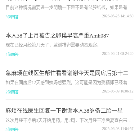
目前这种情况需要进一步明确一下是不是有盆腔结核，如果是有结
核，进一步明确是不是活动性的结核，如果是结核要尽快的治疗；
2026-05-25 14:14:50
3位回答
排除了结核的话，治疗盆腔炎对于生育是有帮助的 另外需要老公化
验一下精液常规
本人38了上月被告之卵巢早衰严重Amh087
现在已经月经第几天了，监测排卵需要动态观察。
2025-06-21 08:24:29
4位回答
急麻烦在线医生帮忙看看谢谢今天是同房后第十二
如果在同房后12天感到姨妈感强烈，这可能是因为受精卵已经着
床，从而可能导致月经延迟。怀孕是有可能的，但是也需要考虑到
2025-06-09 16:06:12
2位回答
其他因素，比如月经可能因为各种原因（如压力、健康问题等）而
延迟。建议去医院抽血化验hcg，可以明确是否怀孕。要么观察几天
看看，如果出血量多，应该是来月经。如果月经延迟1周，建议做b
麻烦在线医生回复一下谢谢本人38岁备二胎一星
超看看。
这次月经干净后3天开始用药，用2周，下次月经干净后复查白带常
规。
2025-06-03 11:04:57
5位回答