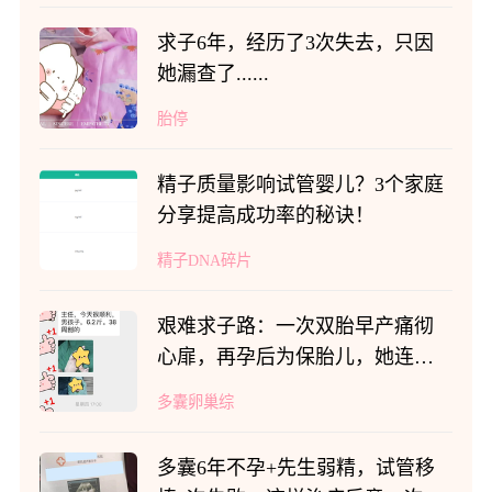
求子6年，经历了3次失去，只因
她漏查了......
胎停
精子质量影响试管婴儿？3个家庭
分享提高成功率的秘诀！
精子DNA碎片
艰难求子路：一次双胎早产痛彻
心扉，再孕后为保胎儿，她连续
卧床240多天
多囊卵巢综
多囊6年不孕+先生弱精，试管移