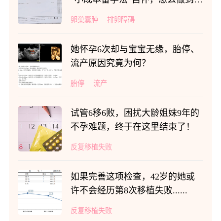
的？
卵巢囊肿
排卵障碍
她怀孕6次却与宝宝无缘，胎停、
流产原因究竟为何？
胎停
流产
试管6移6败，困扰大龄姐妹9年的
不孕难题，终于在这里结束了！
反复移植失败
如果完善这项检查，42岁的她或
许不会经历第8次移植失败......
反复移植失败