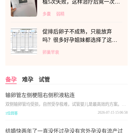
植5次失败，这样治疗后竟一次获
得好孕！
多囊
弱精
促排后卵子不成熟，只能放弃
吗？很多好孕姐妹都选择了这项
技术
卵巢早衰
备孕
难孕
试管
输卵管左侧梗阻右侧积液粘连
双侧输卵管均受损，自然受孕极难，试管婴儿是最高效的方案。右
侧积水需先处理，以防影响后续胚胎着床。若计划做试管婴儿，通
2026-07-15 15:06:58
1位回答
常建议在移植前通过腹腔镜手术切除或结扎右侧积水的输卵管，以
阻断积液对子宫微环境的破坏，同时解除盆腔粘连。
结婚快两年了一直没怀过孕没有宫外孕没有流产过