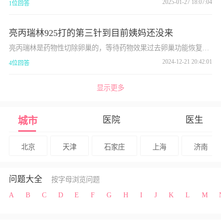
2025-01-27 18:07:04
1位回答
亮丙瑞林925打的第三针到目前姨妈还没来
亮丙瑞林是药物性切除卵巢的，等待药物效果过去卵巢功能恢复就
有可能来月经。但是如果你年龄大，快面临绝经的年龄，打针可能
2024-12-21 20:42:01
4位回答
可能加速绝经。可以去医院查个女性激素了解下体内激素情况
显示更多
医院
医生
城市
北京
天津
石家庄
上海
济南
问题大全
按字母浏览问题
A
B
C
D
E
F
G
H
I
J
K
L
M