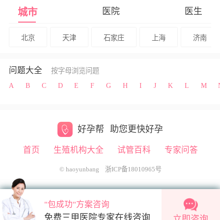
医院
医生
城市
北京
天津
石家庄
上海
济南
问题大全
按字母浏览问题
A
B
C
D
E
F
G
H
I
J
K
L
M
好孕帮
助您更快好孕
首页
生殖机构大全
试管百科
专家问答
© haoyunbang
浙ICP备18010965号
"包成功"方案咨询
"包成功"方案咨询
2条新消息
免费三甲医院专家在线咨询
免费三甲医院专家在线咨询
立即咨询