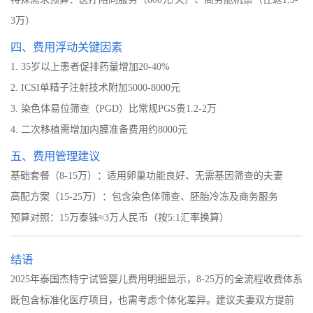
3万）
四、费用浮动关键因素
1. 35岁以上患者促排药量增加20-40%
2. ICSI单精子注射技术附加5000-8000元
3. 染色体易位筛查（PGD）比常规PGS贵1.2-2万
4. 二次移植需增加内膜准备费用约8000元
五、费用管理建议
基础套餐（8-15万）：适用卵巢功能良好、无需基因筛查的夫妻
高配方案（15-25万）：包含染色体筛查、胚胎冷冻及商务服务
预算对照：15万泰铢≈3万人民币（按5:1汇率换算）
结语
2025年泰国杰特宁试管婴儿费用明细显示，8-25万的全流程收费体系
既包含标准化医疗项目，也需考虑个体化差异。建议夫妻双方提前