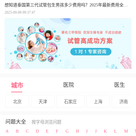
想知道泰国第三代试管包生男孩多少费用吗？2025年最新费用全解析与省钱攻略！
2025-09-09 09:37:47
医院
医生
城市
北京
天津
石家庄
上海
济南
问题大全
按字母浏览问题
A
B
C
D
E
F
G
H
I
J
K
L
M