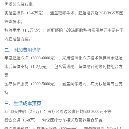
优质卵泡获取率。
实验室操作（3-6万元）：涵盖取卵手术、胚胎培养及PGD/PGS基因
筛查技术。
移植手术（1.2万/次）：新鲜胚胎与冷冻胚胎移植费用差异主要在于
内膜准备方案。
二、附加费用详解
年度胚胎冷冻（3000-6000元）：采用玻璃化冷冻技术保存剩余胚胎
术后黄体支持（1-2万元）：包含雪诺酮、黄体酮针剂等药物组合方
案
医疗翻译服务（2000-5000元）：涵盖问诊陪同、病历认证等专业支
持
三、生活成本预算
25-30天住宿（2-6万）：医疗区周边公寓日均500-2000元不等
餐饮交通（3-8万）：包含医疗专车接送及营养膳食配置
特殊需求预算：医疗陪同服务（800元/天）、商务舱机票（往返1.5-