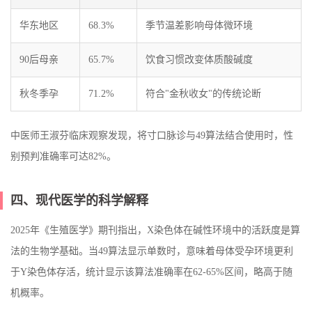
华东地区
68.3%
季节温差影响母体微环境
90后母亲
65.7%
饮食习惯改变体质酸碱度
秋冬季孕
71.2%
符合"金秋收女"的传统论断
中医师王淑芬临床观察发现，将寸口脉诊与49算法结合使用时，性
别预判准确率可达82%。
四、现代医学的科学解释
2025年《生殖医学》期刊指出，X染色体在碱性环境中的活跃度是算
法的生物学基础。当49算法显示单数时，意味着母体受孕环境更利
于Y染色体存活，统计显示该算法准确率在62-65%区间，略高于随
机概率。