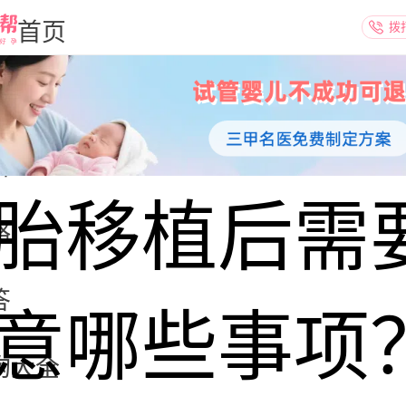
首页
拨
区
科
胎移植后需
略
答
意哪些事项
构大全