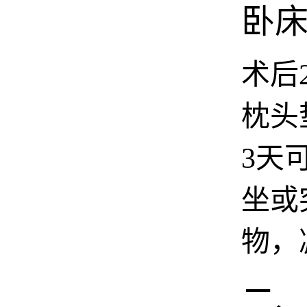
卧
术后
枕头
3天
坐或
物，
二