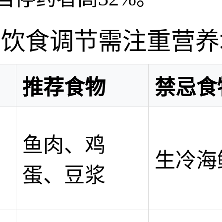
、饮食调节需注重营养
别
推荐食物
禁忌食
白
鱼肉、鸡
来
生冷海
蛋、豆浆