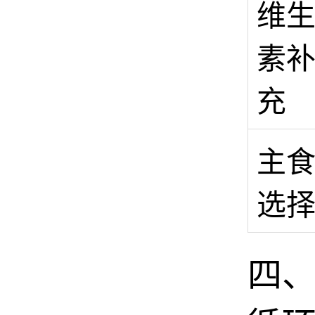
维
素
充
主
选
四