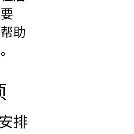
心要
，帮助
期。
项
安排