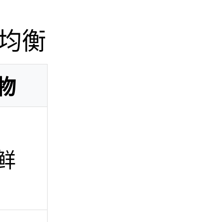
均衡
物
鲜