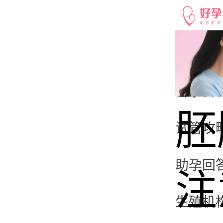
好孕社
备孕百
胚
试管攻
助孕回
注
生殖机