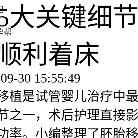
5大关键细
记
孕帮
顺利着床
09-30 15:55:49
移植是试管婴儿治疗中
节之一，术后护理直接
功率。小编整理了胚胎