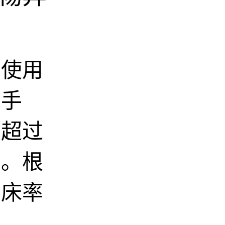
，使用
洁手
量超过
师。根
着床率