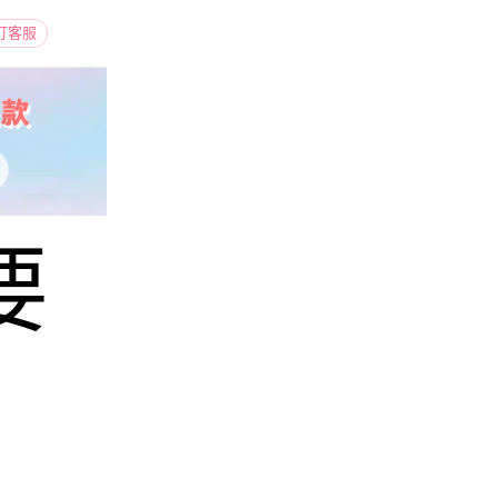
打客服
要
？