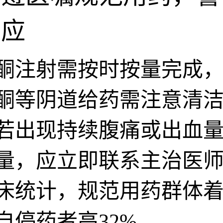
反应
酮注射需按时按量完成
酮等阴道给药需注意清
若出现持续腹痛或出血
量，应立即联系主治医
床统计，规范用药群体
自停药者高32%。