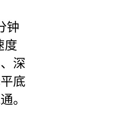
分钟
速度
伸、深
择平底
流通。