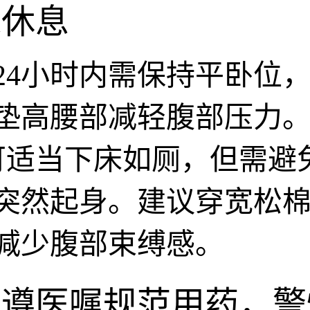
床休息
24小时内需保持平卧位
垫高腰部减轻腹部压力。
可适当下床如厕，但需避
突然起身。建议穿宽松
减少腹部束缚感。
、遵医嘱规范用药，警