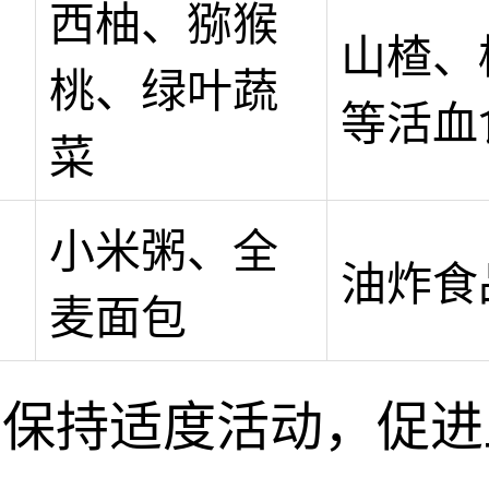
生
西柚、猕猴
山楂、
补
桃、绿叶蔬
等活血
菜
食
小米粥、全
油炸食
择
麦面包
、保持适度活动，促进