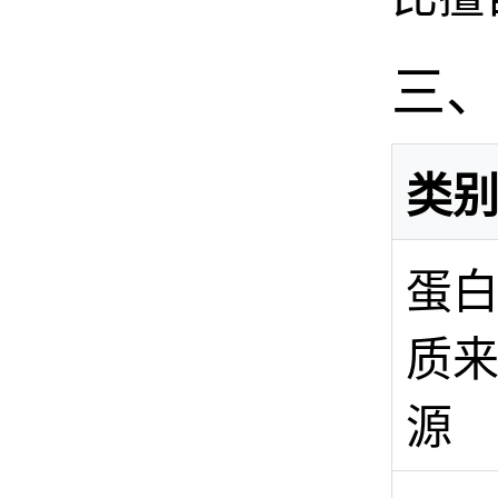
三
类
蛋
质
源