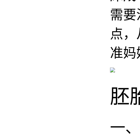
需要
点，
准妈
胚
一