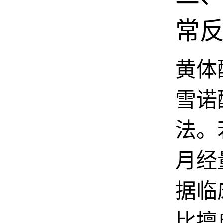
常
黄体
雪诺
法。
月经
据临
比擅