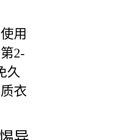
，使用
第2-
免久
棉质衣
惕异