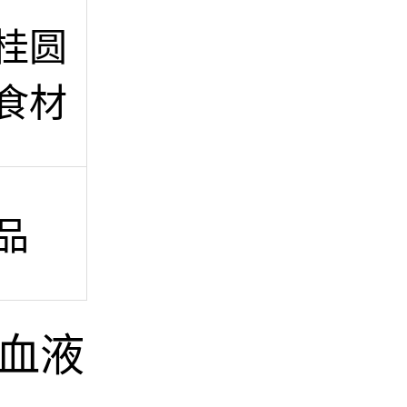
桂圆
食材
品
血液