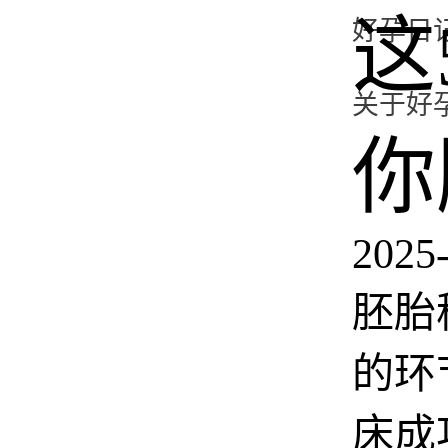
这
好孕日
关于好
你
2025-
胚胎
的环
床成