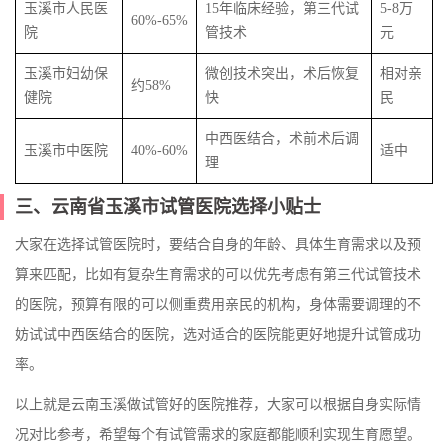
玉溪市人民医
15年临床经验，第三代试
5-8万
60%-65%
院
管技术
元
玉溪市妇幼保
微创技术突出，术后恢复
相对亲
约58%
健院
快
民
中西医结合，术前术后调
玉溪市中医院
40%-60%
适中
理
三、云南省玉溪市试管医院选择小贴士
大家在选择试管医院时，要结合自身的年龄、具体生育需求以及预
算来匹配，比如有复杂生育需求的可以优先考虑有第三代试管技术
的医院，预算有限的可以侧重费用亲民的机构，身体需要调理的不
妨试试中西医结合的医院，选对适合的医院能更好地提升试管成功
率。
以上就是云南玉溪做试管好的医院推荐，大家可以根据自身实际情
况对比参考，希望每个有试管需求的家庭都能顺利实现生育愿望。