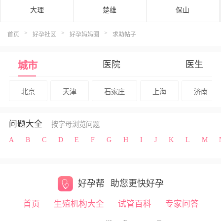
大理
楚雄
保山
>
>
>
首页
好孕社区
好孕妈妈圈
求助帖子
医院
医生
城市
北京
天津
石家庄
上海
济南
问题大全
按字母浏览问题
A
B
C
D
E
F
G
H
I
J
K
L
M
好孕帮
助您更快好孕
首页
生殖机构大全
试管百科
专家问答