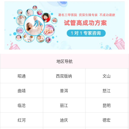
地区导航
昭通
西双版纳
文山
曲靖
普洱
怒江
临沧
丽江
昆明
红河
迪庆
德宏