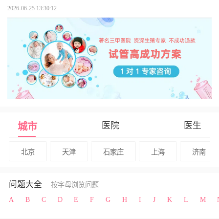
2026-06-25 13:30:12
医院
医生
城市
北京
天津
石家庄
上海
济南
问题大全
按字母浏览问题
A
B
C
D
E
F
G
H
I
J
K
L
M