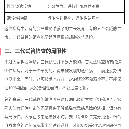
性连锁遗传病
红绿色盲、进行性肌营养不良
遗传性肿瘤
遗传性乳腺癌、遗传性结肠癌
这些疾病中，有的会严重影响孩子的生长发育，有的甚至会威胁生
命，三代试管的筛查能帮助家庭提前规避这些风险。
三、三代试管筛查的局限性
不过大家也要清楚，三代试管并不是万能的。它无法筛查所有的遗
传性疾病，对于一些罕见的、尚未被发现的遗传病，目前还没办法
检测出来。同时，这项技术也存在一定的误诊率和漏诊率，不能保
证100%准确，大家要理性看待，不要过度依赖。
总的来说，三代试管能筛查哪些遗传病已经给大家详细梳理了，它
确实为有遗传病史的家庭提供了降低后代患病风险的途径，但也有
其局限性。大家在考虑这项技术时，要和专业医生充分沟通，结合
自身家庭的遗传情况做出合适的选择，才能更稳妥地实现健康孕育