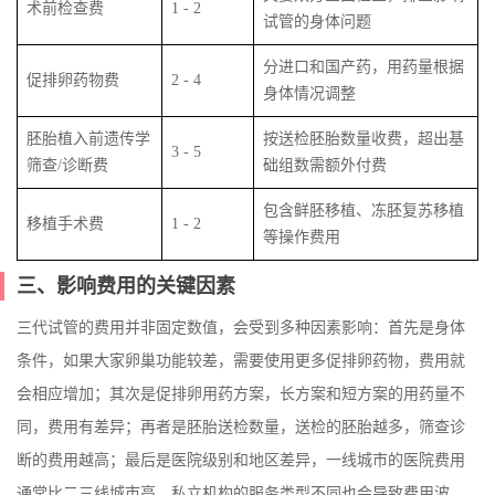
术前检查费
1 - 2
试管的身体问题
分进口和国产药，用药量根据
促排卵药物费
2 - 4
身体情况调整
胚胎植入前遗传学
按送检胚胎数量收费，超出基
3 - 5
筛查/诊断费
础组数需额外付费
包含鲜胚移植、冻胚复苏移植
移植手术费
1 - 2
等操作费用
三、影响费用的关键因素
三代试管的费用并非固定数值，会受到多种因素影响：首先是身体
条件，如果大家卵巢功能较差，需要使用更多促排卵药物，费用就
会相应增加；其次是促排卵用药方案，长方案和短方案的用药量不
同，费用有差异；再者是胚胎送检数量，送检的胚胎越多，筛查诊
断的费用越高；最后是医院级别和地区差异，一线城市的医院费用
通常比二三线城市高，私立机构的服务类型不同也会导致费用波