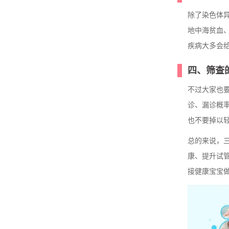
除了染色体
地中海贫血
疾病大多会
四、筛查
不过大家也
诊、漏诊概
也不要掉以
总的来说，
康、提升试
接健康宝宝