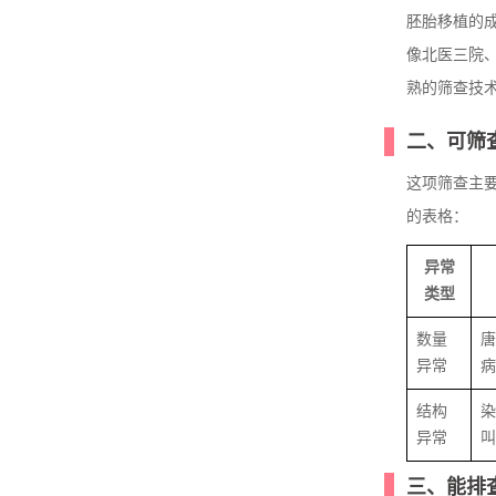
胚胎移植的
像北医三院
熟的筛查技
二、可筛
这项筛查主
的表格：
异常
类型
数量
唐
异常
病
结构
染
异常
叫
三、能排