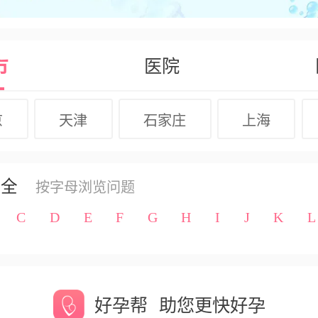
市
医院
京
天津
石家庄
上海
大全
按字母浏览问题
C
D
E
F
G
H
I
J
K
L
好孕帮
助您更快好孕