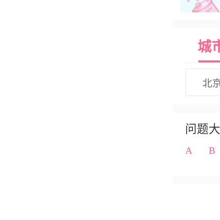
城
北
问题
A
B