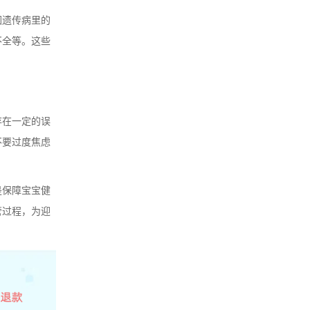
因遗传病里的
不全等。这些
存在一定的误
不要过度焦虑
是保障宝宝健
管过程，为迎