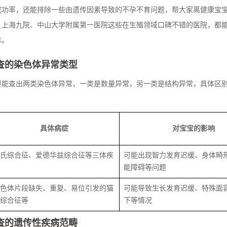
成功率，还能排除一些由遗传因素导致的不孕不育问题，帮大家离健康宝
、上海九院、中山大学附属第一医院这些在生殖领域口碑不错的医院，都
术。
查的染色体异常类型
要能查出两类染色体异常，一类是数量异常，另一类是结构异常，具体区
具体病症
对宝宝的影响
氏综合征、爱德华兹综合征等三体疾
可能出现智力发育迟缓、身体畸
能障碍等问题
色体片段缺失、重复、易位引发的猫
可能导致生长发育迟缓、特殊面
综合征等
下等情况
查的遗传性疾病范畴