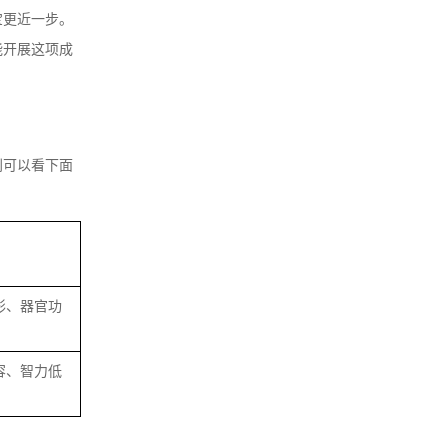
宝更近一步。
能开展这项成
别可以看下面
形、器官功
容、智力低