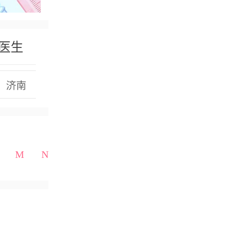
医生
济南
广州
深圳
成都
M
N
O
P
Q
R
S
T
U