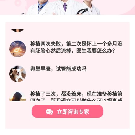
尚无给药剂量及疗程标准。
37岁高龄提高试管成功率，要怎么做呢？
DHEA在试管婴儿里的应用
越来越多的临床数据显示：DHEA在促进卵泡
生长、提高种植胚胎妊娠率、降低胚胎非整倍率(染色
移植两次失败，第二次是怀上一个多月没
体异常)方面有着很好的临床效果，尤其能够帮助在进
有胚胎心然后流掉，医生我要怎么办？
行试管婴儿的不孕不育患者取得更多更好的卵子，并且
能够有效降低流产的发生率，使用DHEA进行试管婴儿
卵巢早衰，试管能成功吗
的流产率比国家试管婴儿流产率要低50%到80%。
1. 临床应用DHEA有助于提高卵子品质和胚胎
发育数量
移植了三次，都没着床，现在准备移植第
2. 试管婴儿应用DHEA可显著降低胚胎非整倍
四次了，那我现在可以做什么可以提高成
体率
功率？
3. 试管婴儿周期中应用DHEA可显著提高临床
妊娠率
两次取卵都配不到优质胚胎，要用什么方
立即咨询专家
案排卵最好呢？
4. 试管婴儿F应用DHEA可显著提高DOR出生
率
5. 临床应用高剂量DHEA使获得的卵母细胞数
37岁高龄提高试管成功率，要怎么做呢？