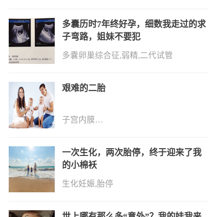
多囊历时7年终好孕，细数我走过的求
子弯路，姐妹不要犯
多囊卵巢综合征,弱精,二代试管
艰难的二胎
子宫内膜薄,子宫后位,二胎备孕,高龄,自营
一次生化，两次胎停，终于迎来了我
的小棉袄
生化妊娠,胎停
世上哪有那么多“意外”？我的娃我来