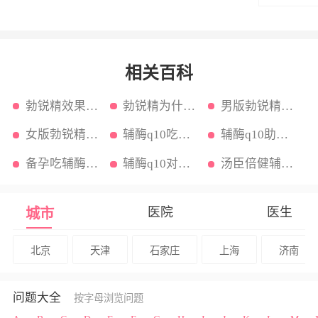
相关百科
勃锐精效果怎么样
勃锐精为什么中国不让买
男版勃锐精是什么功效
女版勃锐精的功效是什么吗
辅酶q10吃多久卵巢见效
辅酶q10助孕吃多久见效
备孕吃辅酶q10
辅酶q10对备孕的作用与功效
汤臣倍健辅酶q10对卵巢的作用
医院
医生
城市
北京
天津
石家庄
上海
济南
问题大全
按字母浏览问题