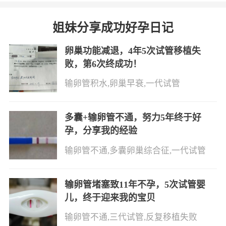
量增多和试管婴儿妊娠率显著提高。
姐妹分享成功好孕日记
移植两次失败，第二次是怀上一个多月没
卵巢功能减退，4年5次试管移植失
有胚胎心然后流掉，医生我要怎么办？
败，第6次终成功！
卵巢早衰，试管能成功吗
输卵管积水,卵巢早衰,一代试管
多囊+输卵管不通，努力5年终于好
孕，分享我的经验
输卵管不通,多囊卵巢综合征,一代试管
输卵管堵塞致11年不孕，5次试管婴
儿，终于迎来我的宝贝
输卵管不通,三代试管,反复移植失败