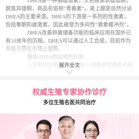
DHEA是一种弱雄激素，大名脱氢表雄甾酮，
脱氢异雄酮，商品名俗称“青春素”。肾上腺是自然分泌
DHEA的主要来源。DHEA的下游是一系列的性激素，
包括睾酮和雌激素，因此被誉为多向性“激素缓冲剂”。
DHEA改善卵巢储备功能的临床应用在国外已
有10余年的历程。DHEA可以通过人工合成，目前作为
非处方药在市场上销售。
服用DHEA的应用的好处
1)显著增加基础窦卵泡数;2)提高卵母细胞和胚
展开全文
卵巢早衰，试管能成功吗
胎数量及质量，提高妊娠率，降低胚胎染色体的非整倍
率，从而降低流产率;3)显著提高胚胎质量及活产率。
推荐使用剂量
权威生殖专家协作诊疗
移植了三次，都没着床，现在准备移植第
目前，国内外大多学者推荐的DHEA口服剂量
多位生殖名医共同治疗
四次了，那我现在可以做什么可以提高成
为50～75mg/天，在试管婴儿治疗开始前1～3个月服
功率？
药。
已有研究表明DHEA50mg/天，口服3个月可降
两次取卵都配不到优质胚胎，要用什么方
案排卵最好呢？
低血清促卵泡激素FSH水平，升高抗穆勒氏管激素AMH
水平，增加窦状卵泡数目，改善卵巢储备功能。但目前