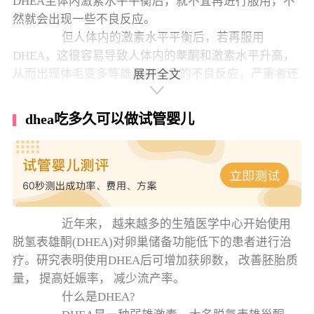
DHEA至体内激素水平平衡后，就不宜再进行服用，不
然就会出现一些不良反应。
但人体内的激素水平平衡后，若再服用
DHEA，这很容易导致人体内的睾酮和激素水平升高，
从而出现体毛变多等雄激素过多的不良反应，严重者还
展开全文
可能会导致不孕。
不管大家将DHEA用于保健还是疾病的辅助治
dhea吃多久可以做试管婴儿
疗，建议大家在服用DHEA期间，都需要定期到医院检
测激素水平，或者使用周期性的服用方式，通常以服用
八周停用三周作为循环。
Tips:
对于试管婴儿治疗周期中的女性，服用DHEA
至少要1-3个月，因为卵子的生成需要1-3个月，所以要
近年来， 越来越多的生殖医学中心开始使用
在服用DHEA的第四个月才是才能看出效果，而DHEA
脱氢表雄酮(DHEA)对卵巢储备功能低下的患者进行治
有关卵子的数量，大约一两个月才可以看出效果。
疗。研究表明使用DHEA后可增加获卵数， 改善胚胎质
量， 提高妊娠率， 减少流产率。
什么是DHEA?