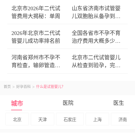
北京市2026年二代试
山东省济南市试管婴
管费用大揭秘：单周
儿双胞胎从备孕到分
娩全
2026年北京市二代试
全国各省市不孕不育
管婴儿成功率排名前
治疗费用大概多少？
从基
河南省郑州市不孕不
北京市二代试管婴儿
育检查，输卵管造影
从检查到验孕，完整
疼不
周期
首页
好孕百科
什么是试管婴儿？
医院
医生
城市
北京
天津
石家庄
上海
济南