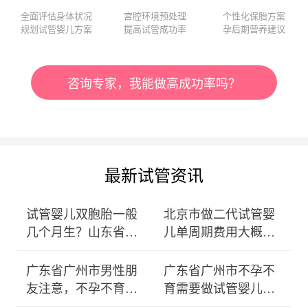
全面评估身体状况
宫腔环境预处理
个性化保胎方案
规划试管婴儿方案
提高试管成功率
孕后期营养建议
咨询专家，我能做高成功率吗？
最新试管资讯
试管婴儿双胞胎一般
北京市做二代试管婴
几个月生？山东省济
儿单周期费用大概多
南市
少？
广东省广州市男性朋
广东省广州市不孕不
友注意，不孕不育少
育需要做试管婴儿
精弱
吗？专