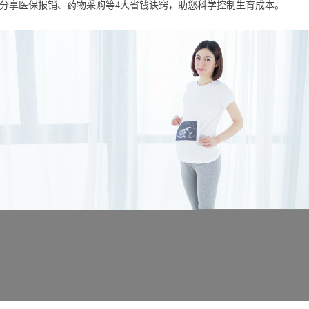
分享医保报销、药物采购等4大省钱诀窍，助您科学控制生育成本。