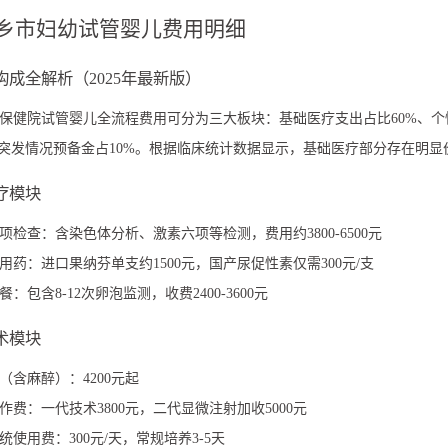
5萍乡市妇幼试管婴儿费用明细
构成全解析（2025年最新版）
保健院试管婴儿全流程费用可分为三大板块：基础医疗支出占比60%、个
、突发情况预备金占10%。根据临床统计数据显示，基础医疗部分存在明显
诊疗模块
项检查：含染色体分析、激素六项等检测，费用约3800-6500元
用药：进口果纳芬单支约1500元，国产尿促性素仅需300元/支
：包含8-12次卵泡监测，收费2400-3600元
手术模块
（含麻醉）：4200元起
作费：一代技术3800元，二代显微注射加收5000元
统使用费：300元/天，常规培养3-5天