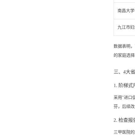
南昌大学
九江市妇
数据表明，
的家庭选择
三、4大
1. 阶梯
采用"进口
芬，后续改
2. 检查
三甲医院的