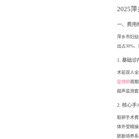
202
一、费用
萍乡市妇幼
出占30%
1. 基础
术前双人全
促排卵
周期
超声监测套餐
2. 核心
取卵手术费
体外受精操
胚胎培养系