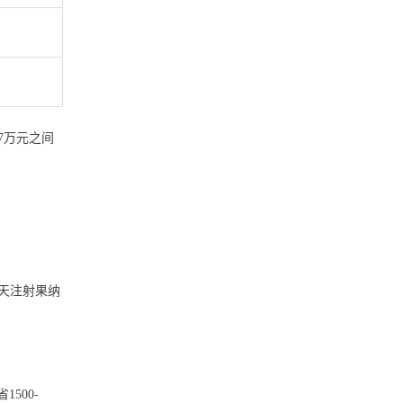
7万元之间
5天注射果纳
500-