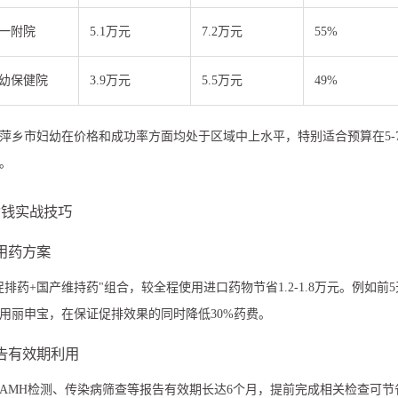
一附院
5.1万元
7.2万元
55%
幼保健院
3.9万元
5.5万元
49%
萍乡市妇幼在价格和成功率方面均处于区域中上水平，特别适合预算在5-
。
省钱实战技巧
式用药方案
促排药+国产维持药"组合，较全程使用进口药物节省1.2-1.8万元。例如前
用丽申宝，在保证促排效果的同时降低30%药费。
报告有效期利用
AMH检测、传染病筛查等报告有效期长达6个月，提前完成相关检查可节省1