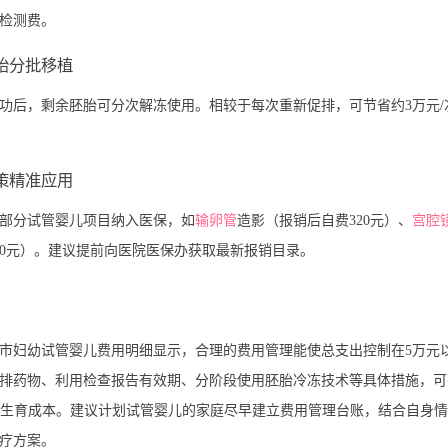
复检测费。
胚胎分批移植
功后，剩余胚胎可分次解冻使用。相较于每次重新促排，可节省约3万元/
政策精准应用
部分试管婴儿项目纳入医保，如
输卵管
造影（报销后自费320元）、
宫腔
80元）。建议提前向医院医保办获取最新报销目录。
萍乡市妇幼试管婴儿费用明细显示，合理的费用管理能使总支出控制在5万元
排药物、利用检查报告有效期、分阶段使用胚胎冷冻技术等具体措施，可
5%的生育成本。建议计划试管婴儿的家庭尽早建立费用管理台账，结合自身
疗方案。