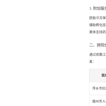
3. 附加
胚胎冷冻保存
辅助孵化技
黄体支持药
二、跨院
通过收集江
差：
医
萍乡市妇
赣州市人