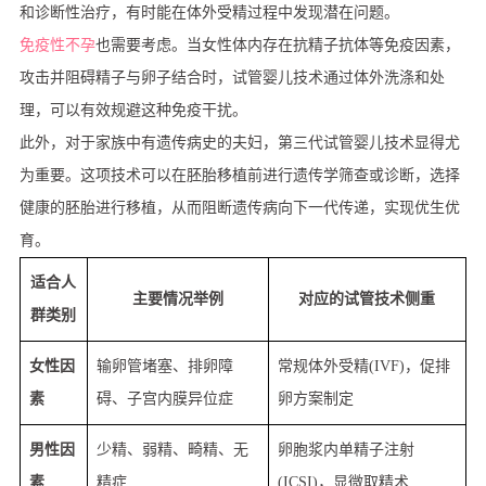
和诊断性治疗，有时能在体外受精过程中发现潜在问题。
免疫性不孕
也需要考虑。当女性体内存在抗精子抗体等免疫因素，
攻击并阻碍精子与卵子结合时，试管婴儿技术通过体外洗涤和处
理，可以有效规避这种免疫干扰。
此外，对于家族中有遗传病史的夫妇，第三代试管婴儿技术显得尤
为重要。这项技术可以在胚胎移植前进行遗传学筛查或诊断，选择
健康的胚胎进行移植，从而阻断遗传病向下一代传递，实现优生优
育。
适合人
主要情况举例
对应的试管技术侧重
群类别
女性因
输卵管堵塞、排卵障
常规体外受精(IVF)，促排
素
碍、子宫内膜异位症
卵方案制定
男性因
少精、弱精、畸精、无
卵胞浆内单精子注射
素
精症
(ICSI)，显微取精术