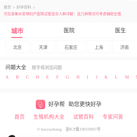
疼不
周期
首页
好孕百科
河北省衡水安琪妇产医院试管适合人群详解：这几种情况可考虑辅助生殖
医院
医生
城市
北京
天津
石家庄
上海
济南
问题大全
按字母浏览问题
A
B
C
D
E
F
G
H
I
J
K
L
M
好孕帮
助您更快好孕
首页
生殖机构大全
试管百科
专家问答
© haoyunbang
浙ICP备18010965号