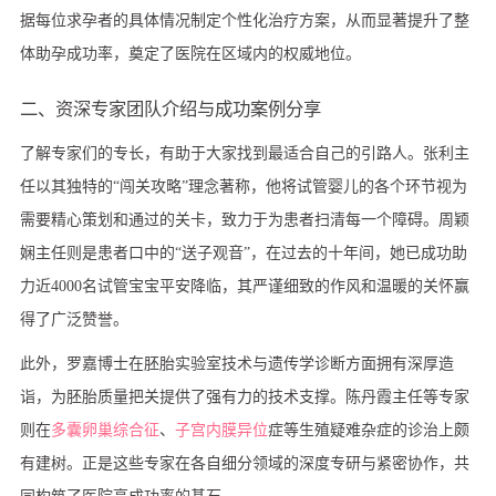
据每位求孕者的具体情况制定个性化治疗方案，从而显著提升了整
体助孕成功率，奠定了医院在区域内的权威地位。
二、资深专家团队介绍与成功案例分享
了解专家们的专长，有助于大家找到最适合自己的引路人。张利主
任以其独特的“闯关攻略”理念著称，他将试管婴儿的各个环节视为
需要精心策划和通过的关卡，致力于为患者扫清每一个障碍。周颖
娴主任则是患者口中的“送子观音”，在过去的十年间，她已成功助
力近4000名试管宝宝平安降临，其严谨细致的作风和温暖的关怀赢
得了广泛赞誉。
此外，罗嘉博士在胚胎实验室技术与遗传学诊断方面拥有深厚造
诣，为胚胎质量把关提供了强有力的技术支撑。陈丹霞主任等专家
则在
多囊卵巢综合征
、
子宫内膜异位
症等生殖疑难杂症的诊治上颇
有建树。正是这些专家在各自细分领域的深度专研与紧密协作，共