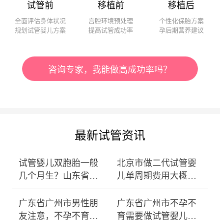
试管前
移植前
移植后
全面评估身体状况
宫腔环境预处理
个性化保胎方案
规划试管婴儿方案
提高试管成功率
孕后期营养建议
咨询专家，我能做高成功率吗？
最新试管资讯
试管婴儿双胞胎一般
北京市做二代试管婴
几个月生？山东省济
儿单周期费用大概多
南市
少？
广东省广州市男性朋
广东省广州市不孕不
友注意，不孕不育少
育需要做试管婴儿