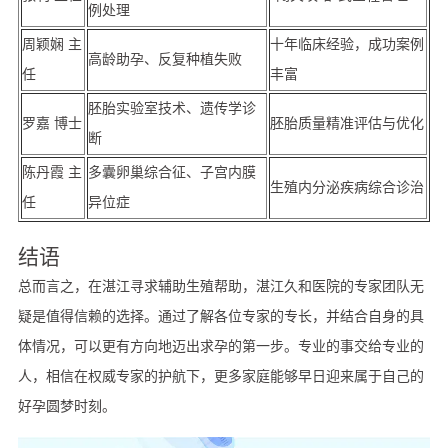
例处理
周颖娴 主
十年临床经验，成功案例
高龄助孕、反复种植失败
任
丰富
胚胎实验室技术、遗传学诊
罗嘉 博士
胚胎质量精准评估与优化
断
陈丹霞 主
多囊卵巢综合征、子宫内膜
生殖内分泌疾病综合诊治
任
异位症
结语
总而言之，在湛江寻求辅助生殖帮助，湛江久和医院的专家团队无
疑是值得信赖的选择。通过了解各位专家的专长，并结合自身的具
体情况，可以更有方向地迈出求孕的第一步。专业的事交给专业的
人，相信在权威专家的护航下，更多家庭能够早日迎来属于自己的
好孕圆梦时刻。