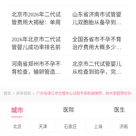
精弱
吗？专
北京市2026年二代试
山东省济南市试管婴
管费用大揭秘：单周
儿双胞胎从备孕到分
娩全
2026年北京市二代试
全国各省市不孕不育
管婴儿成功率排名前
治疗费用大概多少？
从基
河南省郑州市不孕不
北京市二代试管婴儿
育检查，输卵管造影
从检查到验孕，完整
疼不
周期
首页
好孕百科
广东省湛江市生殖中心试管专家权威推荐，助大家圆梦好孕
医院
医生
城市
北京
天津
石家庄
上海
济南