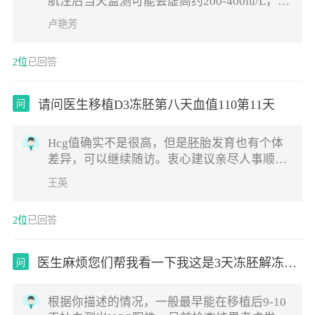
肌注后当天监测可能会虚高约200-400iu/L，隔
天不同时间段值是不同的，如果你是监测怀
卢艳芳
孕，建议一周后监测，祝好孕。
2位
已回答
请问医生移植D3冻胚第八天血值110第11天
问
Hcg值确实不是很高，但是胚胎发育也有个体
差异，可以继续随访。衷心建议亲尽人事顺其
自然，越紧张反而不利于妊娠，祝您好孕
王英
2位
已回答
医生麻烦您们帮我看一下我这是3天冻胚解冻后
问
融
根据你描述的情况，一般最早能在移植后9-10