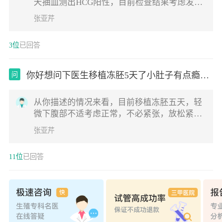
天抽血测出HCG阳性，目前检查结果考虑发育
正常，建议放松紧张的情绪，耐心等待1周后
张亚芹
复查
3位
已回答
你好想问下医生移植冻胚5天了小肚子有点瘾瘾
问
痛
从你描述的情况来看，目前移植冻胚五天，轻
微下腹部不适考虑正常，不必紧张，放松紧张
的情绪，适当休息再观察几天吧
张亚芹
11位
已回答