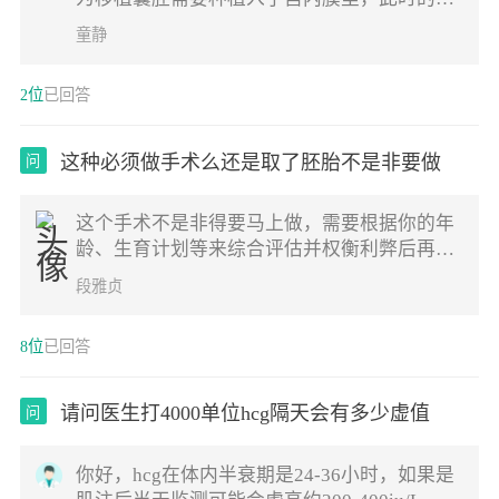
体不需要免疫排斥功能太强，免疫功能减退才
童静
容易让胚胎移植成功。居住环境不是自然环
境，多少都容易引起身体反应的。注意测量一
2位
已回答
下提问，多喝点水观察看看。建议最好不要开
空调，即使开空调温度不宜低于26度
这种必须做手术么还是取了胚胎不是非要做
问
这个手术不是非得要马上做，需要根据你的年
龄、生育计划等来综合评估并权衡利弊后再决
定是否需要手术以及什么时候做。如果是做试
段雅贞
管通常为了避免输卵管积液及炎症因子逆流至
宫腔影响胚胎着床等，会行输卵管结扎等手
8位
已回答
术，这个手术通常在移植前完成
请问医生打4000单位hcg隔天会有多少虚值
问
你好，hcg在体内半衰期是24-36小时，如果是