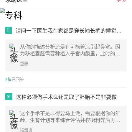
求助医生
更多
请问一下医生我在家都是穿长袖长裤的睡觉我
问
老公
从你的描述分析还是有可能着凉引起鼻塞。因
为移植囊胚需要种植入子宫内膜里，此时的机
体不需要免疫排斥功能太强，免疫功能减退才
童静
容易让胚胎移植成功。居住环境不是自然环
境，多少都容易引起身体反应的。注意测量一
2位
已回答
下提问，多喝点水观察看看。建议最好不要开
空调，即使开空调温度不宜低于26度
这种必须做手术么还是取了胚胎不是非要做
问
这个手术不是非得要马上做，需要根据你的年
龄、生育计划等来综合评估并权衡利弊后再决
定是否需要手术以及什么时候做。如果是做试
段雅贞