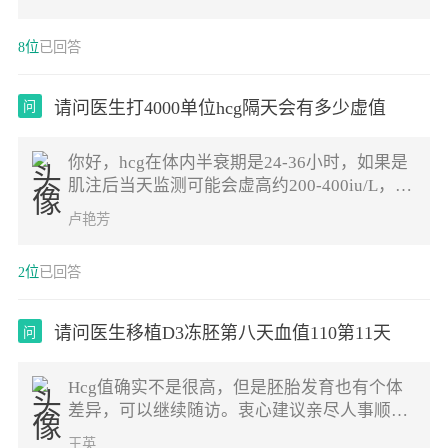
管通常为了避免输卵管积液及炎症因子逆流至
宫腔影响胚胎着床等，会行输卵管结扎等手
8位
已回答
术，这个手术通常在移植前完成
请问医生打4000单位hcg隔天会有多少虚值
问
你好，hcg在体内半衰期是24-36小时，如果是
肌注后当天监测可能会虚高约200-400iu/L，隔
天不同时间段值是不同的，如果你是监测怀
卢艳芳
孕，建议一周后监测，祝好孕。
2位
已回答
请问医生移植D3冻胚第八天血值110第11天
问
Hcg值确实不是很高，但是胚胎发育也有个体
差异，可以继续随访。衷心建议亲尽人事顺其
自然，越紧张反而不利于妊娠，祝您好孕
王英