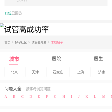
11位
已回答
首页
好孕社区
试管婴儿圈
求助帖子
医院
医生
城市
北京
天津
石家庄
上海
济南
问题大全
按字母浏览问题
A
B
C
D
E
F
G
H
I
J
K
L
M