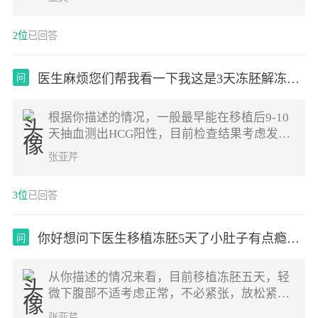
2位
已回答
医生麻烦您们帮我看一下我这是3天冻胚解冻后
问
融
根据你描述的情况，一般最早能在移植后9-10
天抽血测出HCG阳性，目前检查结果考虑发育
正常，建议放松紧张的情绪，耐心等待1周后
张亚芹
复查
3位
已回答
你好想问下医生移植冻胚5天了小肚子有点瘾瘾
问
痛
从你描述的情况来看，目前移植冻胚五天，轻
微下腹部不适考虑正常，不必紧张，放松紧张
的情绪，适当休息再观察几天吧
张亚芹