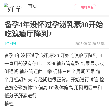
首页
拨打客服
好孕社区
备孕4年没怀过孕泌乳素80开始
备孕百科
吃溴瘾厅降到2
1位回答
2025-09-30 20:56:56
试管攻略
备孕4年没怀过孕 泌乳素80 开始吃溴瘾厅降到24
助孕回答
一直用药没有停止。 检查输卵管造影 结果显示双
生殖机构大全
侧通畅 输卵管迂曲上举 促排三四个周期无果 每
个月经期30天 月经期也很正常。开始进行试管 检
好孕日记
查抗心磷抗体20 偏高 D2聚体偏高 用阿司匹林和
关于好孕帮
低分子肝素进行
移植