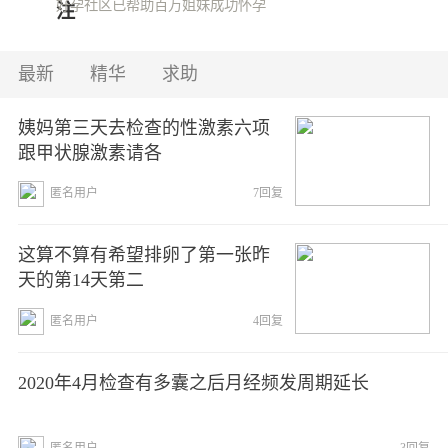
好孕社区已帮助百万姐妹成功怀孕
子宫畸形
子宫腺肌症
子宫肌瘤
最新
精华
求助
子宫后位
子宫内膜息肉
子宫内膜增生
姨妈第三天去检查的性激素六项
输卵管积水
输卵管通水
输卵管造影
跟甲状腺激素请各
输卵管粘连
输卵管不通
卵巢发育
匿名用户
7回复
卵巢早衰
卵巢囊肿
多囊卵巢综合症
这算不算有希望排卵了第一张昨
天的第14天第二
雌激素
泌乳素（催乳素）
流产中医调理
匿名用户
4回复
灌肠
艾灸
宫寒（宫寒调理）
2020年4月检查有多囊之后月经频发周期延长
中药方子
宫外孕