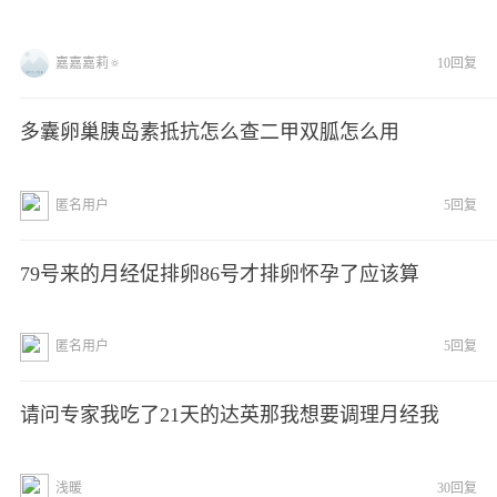
嘉嘉嘉莉🔅
10回复
多囊卵巢胰岛素抵抗怎么查二甲双胍怎么用
匿名用户
5回复
79号来的月经促排卵86号才排卵怀孕了应该算
匿名用户
5回复
请问专家我吃了21天的达英那我想要调理月经我
浅暖
30回复