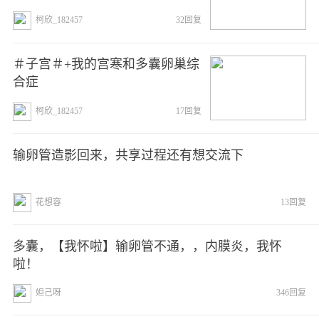
柯欣_182457
32回复
＃子宫＃+我的宫寒和多囊卵巢综
合症
柯欣_182457
17回复
输卵管造影回来，共享过程还有想交流下
花想容
13回复
多囊，【我怀啦】输卵管不通，，内膜炎，我怀
啦！
妲己呀
346回复