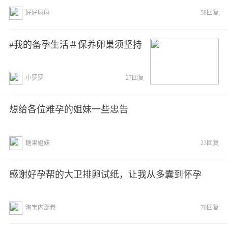
好好麻麻
58回复
#我的备孕生活＃保养卵巢须坚持
小罗罗
27回复
想给各位难孕的姐妹一些忠告
糖果姐妹
23回复
感谢好孕帮的大卫排卵试纸，让我从多囊到怀孕
淘宝内部卷
70回复