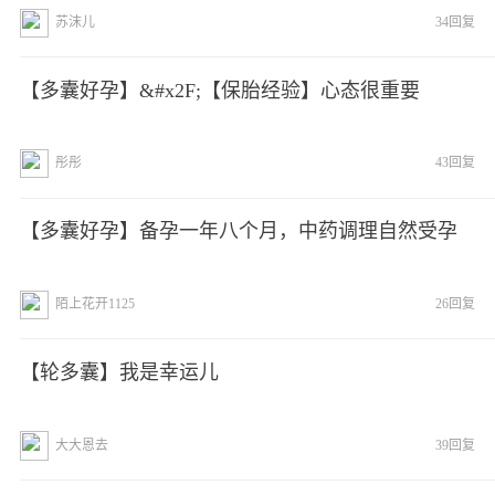
苏沫儿
34回复
【多囊好孕】&#x2F;【保胎经验】心态很重要
彤彤
43回复
【多囊好孕】备孕一年八个月，中药调理自然受孕
陌上花开1125
26回复
【轮多囊】我是幸运儿
大大恩去
39回复