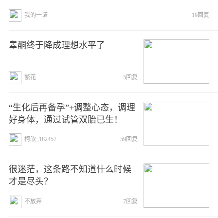
我的一诺
19回复
睾酮终于降成理想水平了
繁花
5回复
“生化后再备孕”+调整心态，调理
好身体，通过试管双胎已生！
柯欣_182457
59回复
很迷茫，这条路不知道什么时候
才是尽头？
不放弃
7回复