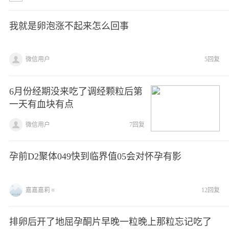
我就是卵泡涨不起来怎么回事
微信用户
5回复
6月份经期没来吃了调经颗粒后第
一天有血块有点
微信用户
7回复
孕前D2聚体049快到临界值05会对怀孕有影
嘉嘉嘉莉🔅
12回复
排卵后开了地屈孕酮片早晚一粒晚上那粒忘记吃了