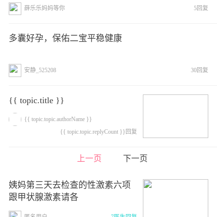
薛乐乐妈妈等你
5回复
多囊好孕，保佑二宝平稳健康
安静_525208
30回复
{{ topic.title }}
{{ topic.topic.authorName }}
{{ topic.topic.replyCount }}回复
上一页
下一页
姨妈第三天去检查的性激素六项
跟甲状腺激素请各
匿名用户
7医生回复