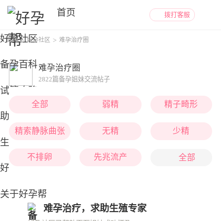
首页
拨打客服
好孕社区
首页
好孕社区
难孕治疗圈
备孕百科
难孕治疗圈
2822篇备孕姐妹交流帖子
试管攻略
全部
弱精
精子畸形
助孕回答
精索静脉曲张
无精
少精
生殖机构大全
不排卵
先兆流产
全部
好孕日记
习惯性流产
自然流产
人工流产
关于好孕帮
难孕治疗，求助生殖专家
子宫内膜异位症
子宫内膜薄
宫腔粘连