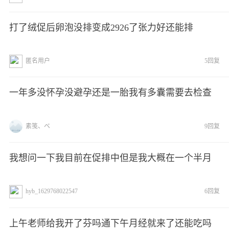
打了绒促后卵泡没排变成2926了张力好还能排
匿名用户
5回复
一年多没怀孕没避孕还是一胎我有多囊需要去检查
素笺、ベ
9回复
我想问一下我目前在促排中但是我大概在一个半月
hyb_1629768022547
6回复
上午老师给我开了芬吗通下午月经就来了还能吃吗