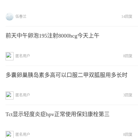
伍春兰
14回复
前天中午卵泡195注射8000hcg今天上午
匿名用户
8回复
多囊卵巢胰岛素多高可以口服二甲双胍服用多长时
匿名用户
3回复
Tct显示轻度炎症hpv正常使用保妇康栓第三
匿名用户
8回复