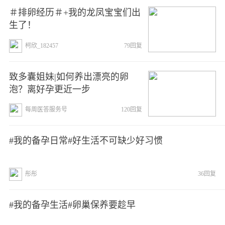
＃排卵经历＃+我的龙凤宝宝们出
生了！
柯欣_182457
79回复
致多囊姐妹|如何养出漂亮的卵
泡？离好孕更近一步
每周医答服务号
120回复
#我的备孕日常#好生活不可缺少好习惯
彤彤
36回复
#我的备孕生活#卵巢保养要趁早