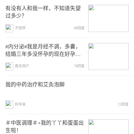
有没有人和我一样，不知道失望
过多少？
不放弃
88回复
#内分泌#我是月经不调，多囊，
结婚三年多没怀孕的现在好孕了
来给大家一些正能量
匿名用户
78回复
我的中药治疗和艾灸泡脚
好孕来
23回复
＃中医调理＃+我的丫丫和蛋蛋出
生啦！