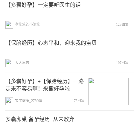
【多囊好孕】一定要听医生的话
老笨笨的小笨笨
129回复
【保胎经历】心态平和，迎来我的宝贝
大大恩去
107回复
【多囊好孕】+【保胎经历】一路
走来不容易啊！来撒好孕啦
宝宝健康_275900
175回复
多囊卵巢 备孕经历  从未放弃