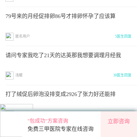
79号来的月经促排卵86号才排卵怀孕了应该算
匿名用户
5医生回复
请问专家我吃了21天的达英那我想要调理月经我
浅暖
30医生回复
打了绒促后卵泡没排变成2926了张力好还能排
匿名用户
5医生回复
"包成功"方案咨询
"包成功"方案咨询
立即咨询
立即咨询
免费三甲医院专家在线咨询
免费三甲医院专家在线咨询
一年多没怀孕没避孕还是一胎我有多囊需要去检查