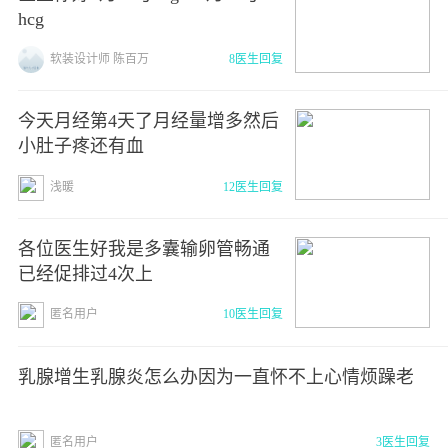
hcg
软装设计师 陈百万
8医生回复
今天月经第4天了月经量增多然后
小肚子疼还有血
浅暖
12医生回复
各位医生好我是多囊输卵管畅通
已经促排过4次上
匿名用户
10医生回复
乳腺增生乳腺炎怎么办因为一直怀不上心情烦躁老
匿名用户
3医生回复