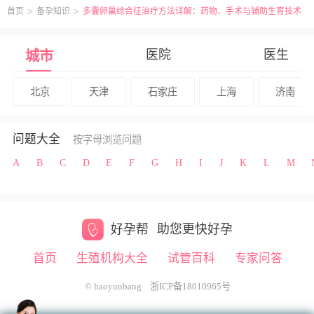
首页
备孕知识
多囊卵巢综合征治疗方法详解：药物、手术与辅助生育技术
医院
医生
城市
北京
天津
石家庄
上海
济南
问题大全
按字母浏览问题
A
B
C
D
E
F
G
H
I
J
K
L
M
好孕帮
助您更快好孕
首页
生殖机构大全
试管百科
专家问答
© haoyunbang
浙ICP备18010965号