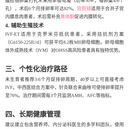
腹腔镜卵巢打孔术采用单极电凝（功率30W，每卵巢4-6个
孔），术后6个月排卵率可达82%。
宫腔镜
适用于合并子宫
内膜息肉患者，术后需补充
黄体酮
促进内膜转化。
4. 辅助生殖技术
IVF-ET适用于克罗米芬抵抗患者，采用拮抗剂方案
（Gn150-225IU/d）可获平均8.2枚MII卵母细胞。卵母细胞
体外成熟技术（IVM）对OHSS高风险患者具有独特优势。
三、个性化治疗路径
未生育者推荐3-6个月促排卵周期，40岁以上可直接考虑
IVF。中西医结合方案中，针灸联合来曲唑可使排卵率提升
至76%。治疗期间需每3个月监测AMH、AFC等指标。
四、长期健康管理
建议建立包含营养师、内分泌科医生的多学科团队，使用