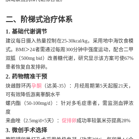
二、阶梯式治疗体系
1. 基础代谢调节
建议每日摄入热量控制在25-30kcal/kg，采用地中海饮食模
式。BMI＞24者需通过每周300分钟中强度运动，配合二甲
双胍（500mg bid）改善糖代谢，研究显示该方案可使67%
患者恢复自发排卵。
2. 药物精准干预
炔雌醇环丙
孕酮
（达英-35）：月经周期第5天起服21天，
可有效降低游离睾酮水平
螺内酯（50-100mg/d）：针对多毛症患者，需监测血钾浓
度
来曲唑（2.5mg/d×5天）：
促排卵
成功率较氯米芬提高28%
3. 微创手术选择