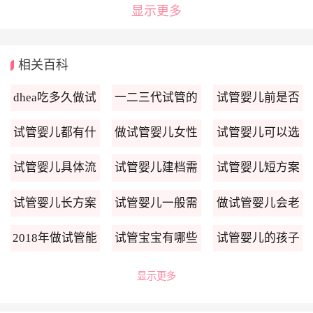
显示更多
相关百科
dhea吃多久做试
一二三代试管的
试管婴儿前是否
管婴儿
区别
需进行腹腔镜
试管婴儿都有什
做试管婴儿女性
试管婴儿可以选
么方案
需要做哪些检查
择性别吗
试管婴儿具体流
试管婴儿建档需
试管婴儿短方案
程步骤
要什么
流程
试管婴儿长方案
试管婴儿一般需
做试管婴儿会老
流程
要多久
得快
2018年做试管能
试管宝宝有哪些
试管婴儿的孩子
医保吗
不一样
聪明吗
显示更多