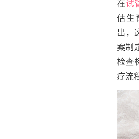
在
试
估生
出，
案制
检查
疗流