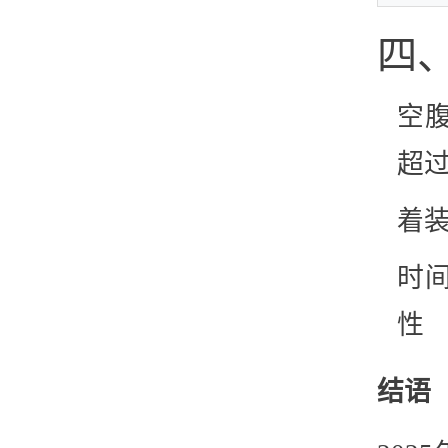
四
空
超过
着
时
性
结语