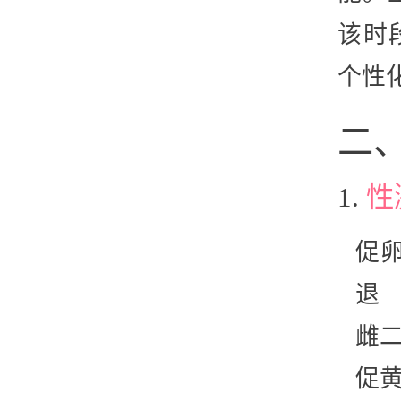
该时
个性
二
1.
性
促卵
退
雌二
促黄