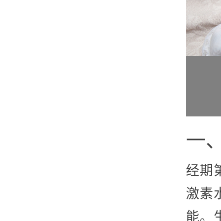
一
经期
激素
能。