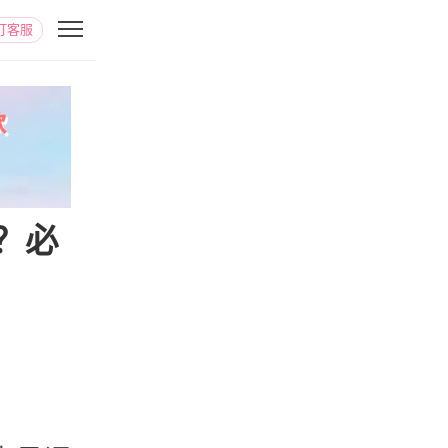
打客服
？必