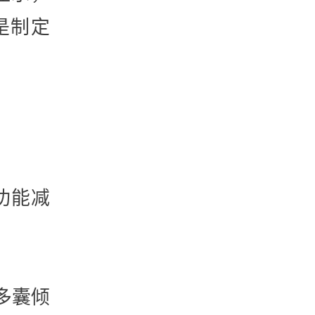
是制定
功能减
多囊倾