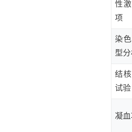
性激
项
染色
型分
结核
试验
凝血