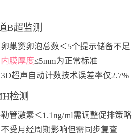
阴道B超监测
侧卵巢窦卵泡总数＜5个提示储备不足
宫内膜厚度
≤5mm为正常标准
3D超声自动计数技术误差率仅2.7%
AMH检测
勒管激素＜1.1ng/ml需调整促排策略
测不受月经周期影响但需同步复查