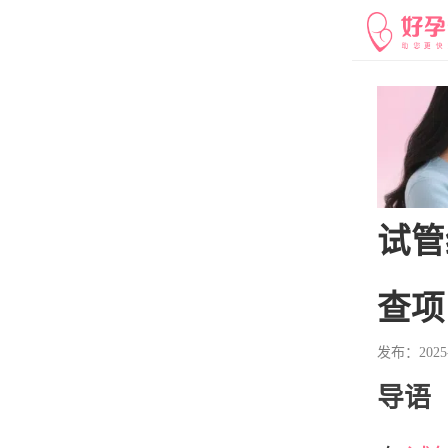
试管
查项
发布：2025-7
导语