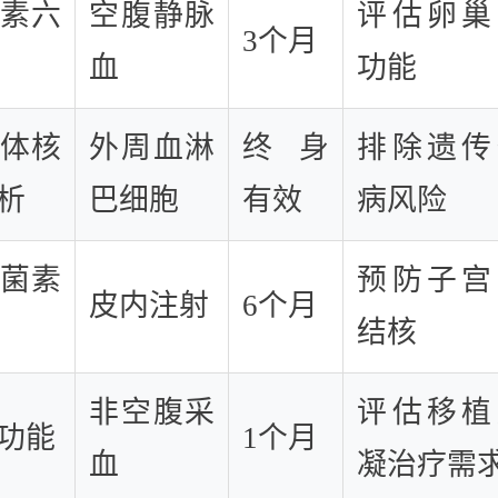
素六
空腹静脉
评估卵巢
3个月
血
功能
体核
外周血淋
终身
排除遗传
析
巴细胞
有效
病风险
菌素
预防子宫
皮内注射
6个月
结核
非空腹采
评估移植
功能
1个月
血
凝治疗需