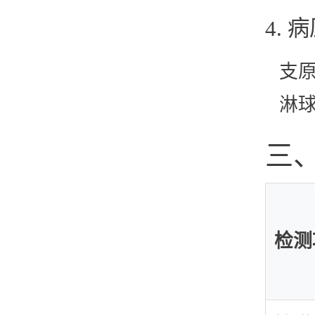
4.
支
淋
三
检测