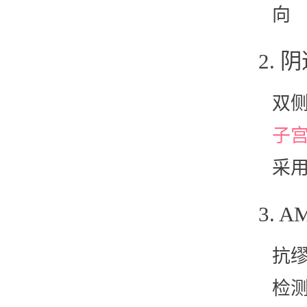
向
2. 
双
子
采用
3. 
抗缪
检