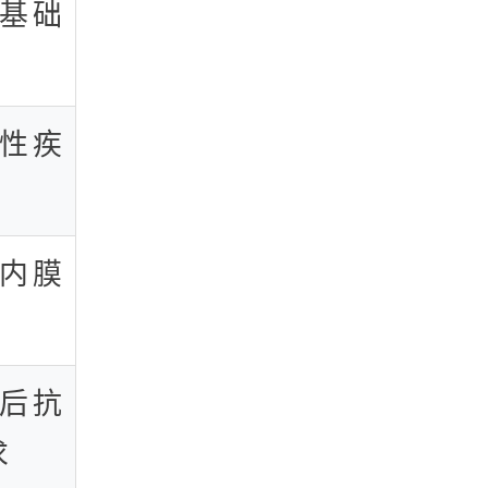
基础
性疾
内膜
后抗
求