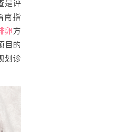
查是评
指南指
排卵
方
项目的
规划诊