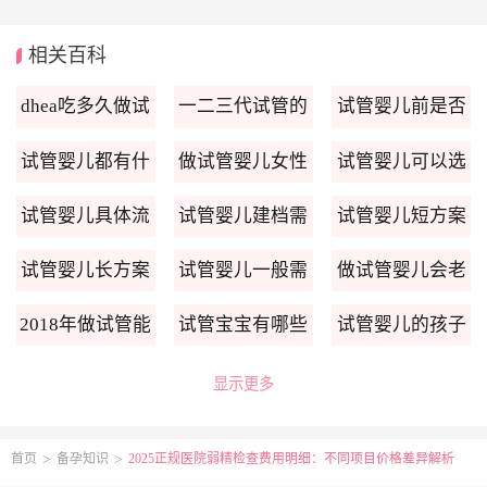
相关百科
dhea吃多久做试
一二三代试管的
试管婴儿前是否
管婴儿
区别
需进行腹腔镜
试管婴儿都有什
做试管婴儿女性
试管婴儿可以选
么方案
需要做哪些检查
择性别吗
试管婴儿具体流
试管婴儿建档需
试管婴儿短方案
程步骤
要什么
流程
试管婴儿长方案
试管婴儿一般需
做试管婴儿会老
流程
要多久
得快
2018年做试管能
试管宝宝有哪些
试管婴儿的孩子
医保吗
不一样
聪明吗
显示更多
首页
备孕知识
2025正规医院弱精检查费用明细：不同项目价格差异解析