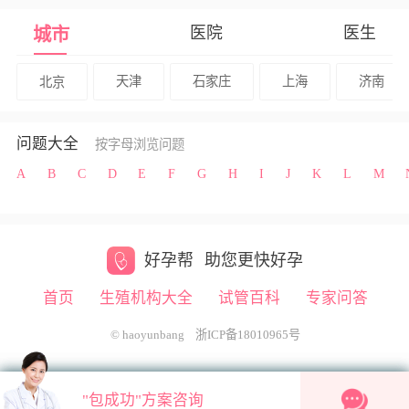
医院
医生
城市
北京
天津
石家庄
上海
济南
问题大全
按字母浏览问题
A
B
C
D
E
F
G
H
I
J
K
L
M
好孕帮
助您更快好孕
首页
生殖机构大全
试管百科
专家问答
© haoyunbang
浙ICP备18010965号
"包成功"方案咨询
"包成功"方案咨询
2条新消息