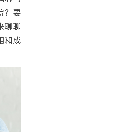
院？要
来聊聊
用和成