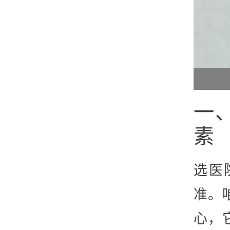
一
素
选医
准。
心，