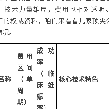
，技术力量雄厚，费用也相对透明
26年的权威资料，咱们来看看几家顶尖
情况。
成功
费用
率
区间
（临
名称
（单
核心技术特色
床妊
周
娠
期）
率）