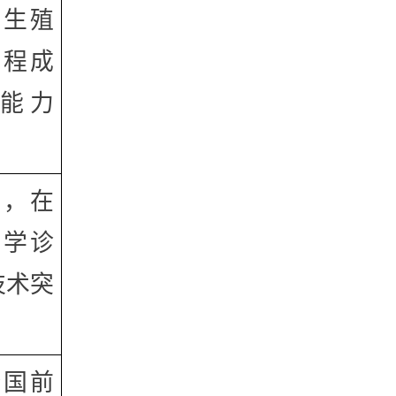
，生殖
流程成
能力
羊，在
传学诊
技术突
全国前