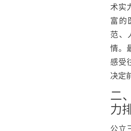
术实
富的
范、
情。
感受
决定
二
力
公立