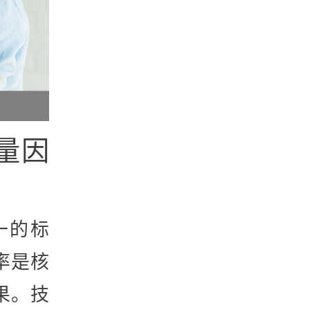
量因
一的标
率是核
果。技