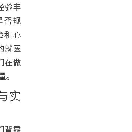
经验丰
是否规
验和心
的就医
们在做
量。
与实
们背靠