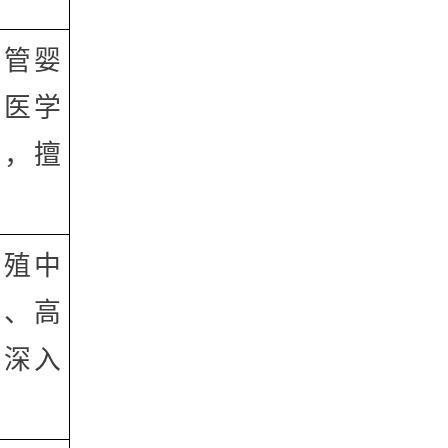
试管婴
殖医学
强，擅
生殖中
衰、高
有深入