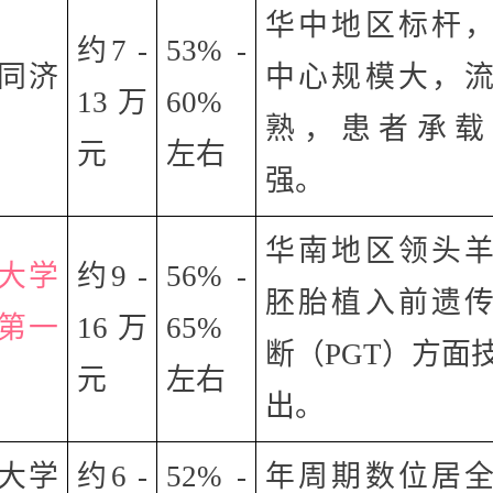
华中地区标杆
约7 -
53% -
同济
中心规模大，
13万
60%
熟，患者承载
元
左右
强。
华南地区领头
大学
约9 -
56% -
胚胎植入前遗
第一
16万
65%
断（PGT）方面
元
左右
出。
大学
约6 -
52% -
年周期数位居