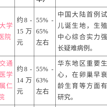
中国大陆首例
约8 -
55% -
大学
儿诞生地，生
15万
65%
医院
中心综合实力
元
左右
长疑难病例。
交通
华东地区重要
约8 -
55% -
医学
心，在卵巢早
14万
63%
属仁
龄生育等方面
元
左右
院
研究。