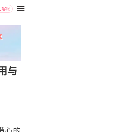
打客服
用与
满心的