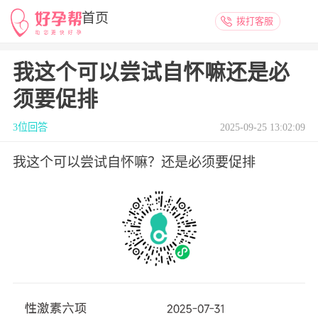
首页
拨打客服
好孕社区
我这个可以尝试自怀嘛还是必
备孕百科
须要促排
3位回答
2025-09-25 13:02:09
试管攻略
我这个可以尝试自怀嘛？还是必须要促排
助孕回答
生殖机构大全
好孕日记
关于好孕帮