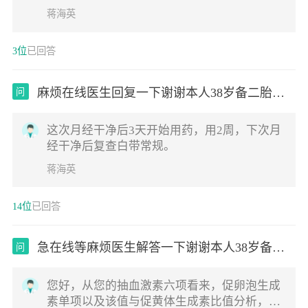
迟。怀孕是有可能的，但是也需要考虑到其他
蒋海英
因素，比如月经可能因为各种原因（如压力、
健康问题等）而延迟。建议去医院抽血化验
3位
已回答
hcg，可以明确是否怀孕。要么观察几天看
看，如果出血量多，应该是来月经。如果月经
延迟1周，建议做b超看看。
麻烦在线医生回复一下谢谢本人38岁备二胎一
问
星
这次月经干净后3天开始用药，用2周，下次月
经干净后复查白带常规。
蒋海英
14位
已回答
急在线等麻烦医生解答一下谢谢本人38岁备孕
问
中
您好，从您的抽血激素六项看来，促卵泡生成
素单项以及该值与促黄体生成素比值分析，结