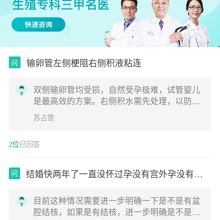
输卵管左侧梗阻右侧积液粘连
问
双侧输卵管均受损，自然受孕极难，试管婴儿
是最高效的方案。右侧积水需先处理，以防影
响后续胚胎着床。若计划做试管婴儿，通常建
苏占营
议在移植前通过腹腔镜手术切除或结扎右侧积
水的输卵管，以阻断积液对子宫微环境的破
2位
已回答
坏，同时解除盆腔粘连。
结婚快两年了一直没怀过孕没有宫外孕没有流
问
产过
目前这种情况需要进一步明确一下是不是有盆
腔结核，如果是有结核，进一步明确是不是活