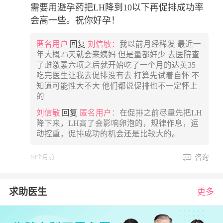
需要用避孕药把LH降到10以下再促排成功率
会高一些。祝你好孕！
匿名用户
回复
刘信敏：
我以前月经稀发 最近一
年大概25天就会来姨妈 但是量都好少 去医院查
了雌激素六项之后就开始吃了一个月的达英35
吃完医生让我去促排没有去 打算先试着自怀 不
知道可能性大不大 他们都说促排也不一定怀上
的
刘信敏
回复
匿名用户：
在促排之前尽量先把LH
降下来，LH高了会影响卵泡的，规律作息，运
动控重，促排成功的机会还是比较大的。
咨询
10个月前
求助医生
更多