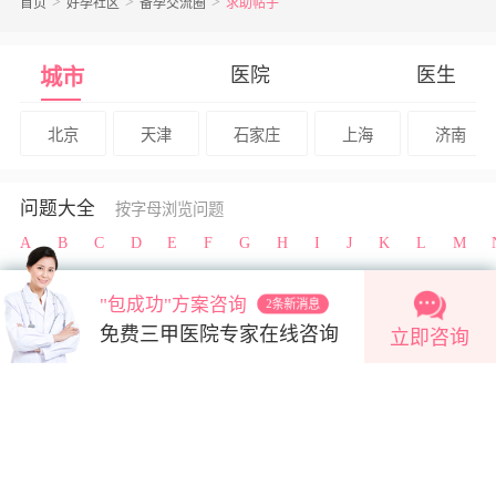
首页
好孕社区
备孕交流圈
求助帖子
医院
医生
城市
北京
天津
石家庄
上海
济南
问题大全
按字母浏览问题
A
B
C
D
E
F
G
H
I
J
K
L
M
"包成功"方案咨询
2条新消息
免费三甲医院专家在线咨询
立即咨询
好孕帮
助您更快好孕
首页
生殖机构大全
试管百科
专家问答
© haoyunbang
浙ICP备18010965号