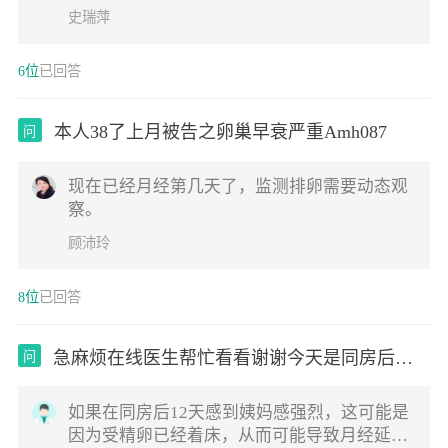
动性的结核，如果是结核要尽快的治疗；排除
史瑞萍
了结核的话，治疗盆腔炎对于生育是有帮助的
另外需要老公化验一下精液常规
6位
已回答
本人38了上月被告之卵巢早衰严重Amh087
问
现在已经月经第几天了，监测排卵需要动态观
察。
顾沛玲
8位
已回答
急麻烦在线医生帮忙看看谢谢今天是同房后第
问
十二
如果在同房后12天感到姨妈感强烈，这可能是
因为受精卵已经着床，从而可能导致月经延