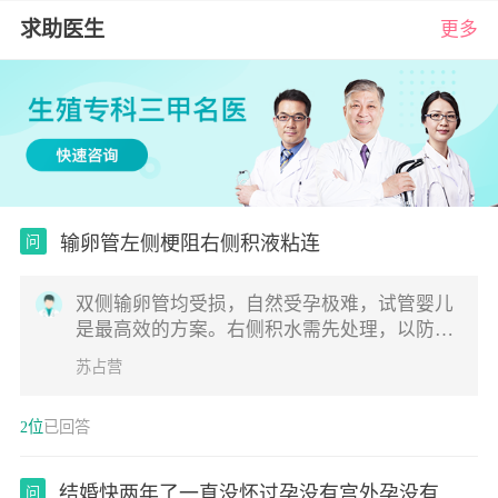
求助医生
更多
输卵管左侧梗阻右侧积液粘连
问
双侧输卵管均受损，自然受孕极难，试管婴儿
是最高效的方案。右侧积水需先处理，以防影
响后续胚胎着床。若计划做试管婴儿，通常建
苏占营
议在移植前通过腹腔镜手术切除或结扎右侧积
水的输卵管，以阻断积液对子宫微环境的破
2位
已回答
坏，同时解除盆腔粘连。
结婚快两年了一直没怀过孕没有宫外孕没有流
问