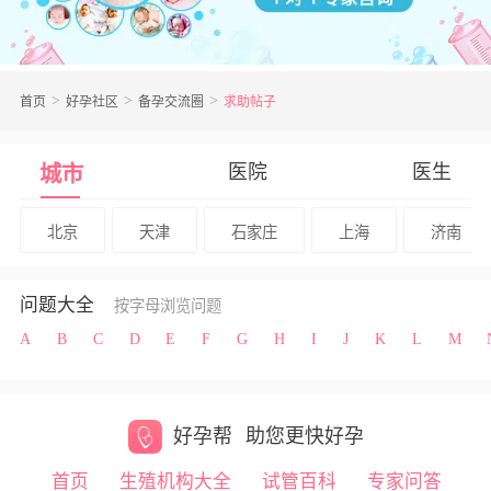
首页
好孕社区
备孕交流圈
求助帖子
医院
医生
城市
北京
天津
石家庄
上海
济南
问题大全
按字母浏览问题
A
B
C
D
E
F
G
H
I
J
K
L
M
好孕帮
助您更快好孕
首页
生殖机构大全
试管百科
专家问答