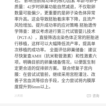
右。 影响当前成功率的核心因素 年龄与卵子
质量：42岁时卵巢功能自然减退，不仅取卵
数量可能偏少，更重要的是卵子染色体异常
率升高。这会导致胚胎着床率下降，且流产
风险增加。提升成功率的应对策略 胚胎遗传
学筛查：建议考虑进行第三代试管婴儿技术
（PGT-A），直接筛选出染色体正常的胚胎进
行移植，这样可以大幅降低流产率，提高单
次移植的成功率。 全面评估卵巢储备：建议
尽快复查AMH（抗米勒管激素）和性激素六
项，明确目前的卵巢储备情况，以便医生制
定更合适的促排卵方案。 联合修复子宫内
膜：在尝试试管前，继续采用宫腔灌注、改
善子宫血流等综合手段，全力尝试将内膜厚
度提升到6mm以上。
咨询
25天前