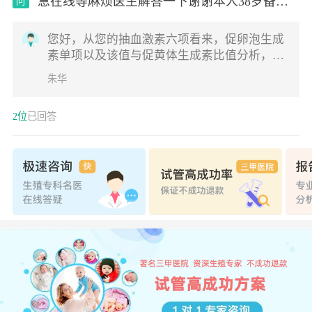
急在线等麻烦医生解答一下谢谢本人38岁备孕
问
中
您好，从您的抽血激素六项看来，促卵泡生成
素单项以及该值与促黄体生成素比值分析，结
合您的AMH值，您目前的卵巢储备功能不太
朱华
好，自然怀孕可能性偏小，以及怀孕后流产机
会也偏大。平时注意不熬夜，戒烟酒，先试试
2位
已回答
三到六个月，不行就建议试管