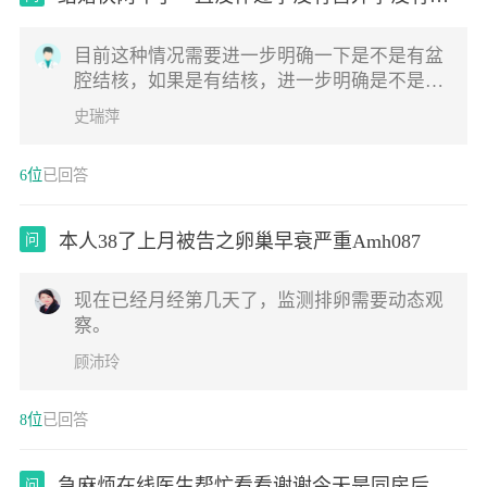
产过
目前这种情况需要进一步明确一下是不是有盆
腔结核，如果是有结核，进一步明确是不是活
动性的结核，如果是结核要尽快的治疗；排除
史瑞萍
了结核的话，治疗盆腔炎对于生育是有帮助的
另外需要老公化验一下精液常规
6位
已回答
本人38了上月被告之卵巢早衰严重Amh087
问
现在已经月经第几天了，监测排卵需要动态观
察。
顾沛玲
8位
已回答
急麻烦在线医生帮忙看看谢谢今天是同房后第
问