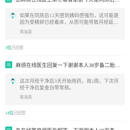
十二
如果在同房后12天感到姨妈感强烈，这可能是
因为受精卵已经着床，从而可能导致月经延
迟。怀孕是有可能的，但是也需要考虑到其他
蒋海英
因素，比如月经可能因为各种原因（如压力、
健康问题等）而延迟。建议去医院抽血化验
3位
已回答
hcg，可以明确是否怀孕。要么观察几天看
看，如果出血量多，应该是来月经。如果月经
延迟1周，建议做b超看看。
麻烦在线医生回复一下谢谢本人38岁备二胎一
问
星
这次月经干净后3天开始用药，用2周，下次月
经干净后复查白带常规。
蒋海英
14位
已回答